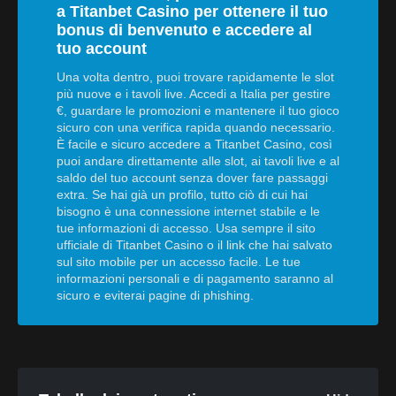
a Titanbet Casino per ottenere il tuo
bonus di benvenuto e accedere al
tuo account
Una volta dentro, puoi trovare rapidamente le slot
più nuove e i tavoli live. Accedi a Italia per gestire
€, guardare le promozioni e mantenere il tuo gioco
sicuro con una verifica rapida quando necessario.
È facile e sicuro accedere a Titanbet Casino, così
puoi andare direttamente alle slot, ai tavoli live e al
saldo del tuo account senza dover fare passaggi
extra. Se hai già un profilo, tutto ciò di cui hai
bisogno è una connessione internet stabile e le
tue informazioni di accesso. Usa sempre il sito
ufficiale di Titanbet Casino o il link che hai salvato
sul sito mobile per un accesso facile. Le tue
informazioni personali e di pagamento saranno al
sicuro e eviterai pagine di phishing.