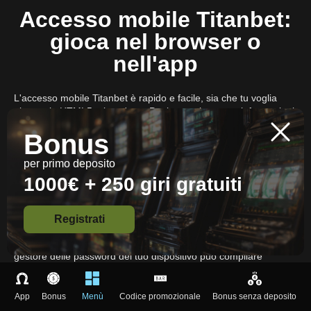
Accesso mobile Titanbet:
gioca nel browser o
nell'app
L'accesso mobile Titanbet è rapido e facile, sia che tu voglia
giocare in HTML5 o in un'app. Puoi usare le stesse informazioni
dell'account sia sul tuo telefono che sul computer, così non devi
Bonus
creare un nuovo profilo ogni volta che cambi. Se vuoi arrivare al
gioco più velocemente dalla tua schermata iniziale, il percorso
per primo deposito
dell'app può essere utile. Per la maggior parte dei giocatori, il
metodo di accesso tramite browser funziona meglio sui browser
1000€ + 250 giri gratuiti
mobili moderni. Questi sono i modi utili per accedere, insieme a
cosa fare se qualcosa non funziona bene. Apri il sito Titanbet nel
browser del tuo telefono, tocca "Accedi", inserisci il tuo indirizzo
Registrati
email o nome utente e la password, e poi fai clic su "Conferma".
Questo è il modo più facile per accedere sul telefono. Se il
gestore delle password del tuo dispositivo può compilare
automaticamente, puoi risparmiare tempo ed evitare errori. Se il
tuo dispositivo e la tua posizione lo permettono, potresti essere
in grado di scegliere tra diverse app. Userai le stesse
App
Bonus
Menù
Codice promozionale
Bonus senza deposito
informazioni di accesso che usi sul desktop se Titanbet ha