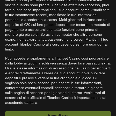
vai alla cassa per depositare almeno €10 o prelevare le tue
vincite quando sono pronte. Una volta effettuato l'accesso, puoi
fare subito cose importanti con il tuo account, come visualizzare
le tue scommesse recenti, modificare le tue informazioni
personali e accedere alla cassa. Molti giocatori iniziano con un
deposito di €20 sul loro primo deposito per testare un metodo di
pagamento e assicurarsi che tutto funzioni bene prima di
mettere giù più soldi. Se usi un computer che altre persone
usano, non salvare la tua password nel browser. Mantieni il tuo
account Titanbet Casino al sicuro uscendo sempre quando hai
finito.
Puoi accedere rapidamente a Titanbet Casino così puoi andare
dalla lobby ai giochi a soldi veri senza dover fare passaggi extra.
Usa le stesse informazioni di accesso che hai usato per iscriverti
e andrai direttamente all'area del tuo account, dove puoi fare
depositi e prelievi e vedere la tua cronologia di gioco. Ci
vogliono solo pochi secondi per inserire le tue informazioni,
confermare eventuali controlli necessari e tornare a giocare
sulla pagina di accesso per i giocatori di ritorno. Assicurarti di
essere sul sito ufficiale di Titanbet Casino è importante se stai
accedendo da Italia.
Accedi ora