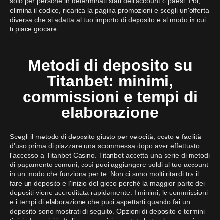
solo per persone in determinati stati dell'account o paesi. Poi,
elimina il codice, ricarica la pagina promozioni e scegli un'offerta
diversa che si adatta al tuo importo di deposito e al modo in cui
ti piace giocare.
Metodi di deposito su
Titanbet: minimi,
commissioni e tempi di
elaborazione
Scegli il metodo di deposito giusto per velocità, costo e facilità
d'uso prima di piazzare una scommessa dopo aver effettuato
l'accesso a Titanbet Casino. Titanbet accetta una serie di metodi
di pagamento comuni, così puoi aggiungere soldi al tuo account
in un modo che funziona per te. Non ci sono molti ritardi tra il
fare un deposito e l'inizio del gioco perché la maggior parte dei
depositi viene accreditata rapidamente. I minimi, le commissioni
e i tempi di elaborazione che puoi aspettarti quando fai un
deposito sono mostrati di seguito. Opzioni di deposito e termini