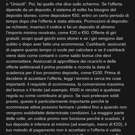
o "Unisciti". Poi, fai quello che dice sullo schermo. Se l'offerta
dipende da un deposito, il sistema di solito ha bisogno del
deposito idoneo, come depositare €50, entro un certo periodo di
tempo dopo che l'offerta è stata attivata. Promozioni di deposito:
se richiesto, inserisci il codice e fai un deposito di almeno
l'importo minimo mostrato, come €20 o €50. Offerte di giri
gratuiti: scopri quali giochi sono idonei e se i giri vengono dati
subito o dopo aver fatto una scommessa. Cashback: assicurati
di sapere quanto tempo ci vuole per calcolare e se il cashback
viene dato come contanti o come saldo bonus che devi
scommettere. Assicurati di approfittare dei ricarichi e delle
offerte settimanali il prima possibile e ricorda la data di
scadenza per il tuo prossimo deposito, come €100. Prima di
decidere di accettare l'offerta, leggi i termini e cerca tre cose
importanti: il requisito di scommessa, la conversione massima
del bonus o il limite (ad esempio, €500 in vincite) e qualsiasi
regola su come contribuire al gioco. Se vuoi prelevare soldi
presto, questo è particolarmente importante perché le
scommesse attive possono fermare i prelievi fino a quando non
vengono soddisfatte determinate condizioni. La maggior parte
delle volte, un codice promo non funziona perché è scaduto, il
tuo deposito è inferiore al minimo (ad esempio, meno di €20), il
tuo metodo di pagamento non è accettato o l'offerta è valida