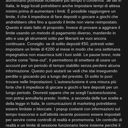
aumentarlo potrebbe richiedere più tempo o conferma. Se sei in
Italia, le leggi locali potrebbero anche impostare tempi di attesa
minimi prima di aumentare i limiti. È possibile raggiungere un
limite, il che ti impedisce di fare depositi o giocare a giochi che
andrebbero oltre fino a quando il limite non viene reimpostato.
Questo è stato fatto di proposito. Invece di provare a aggirare il
limite usando un metodo di pagamento diverso, mantienilo in
atto e usa gli strumenti sotto per liberarti se vuoi ancora
continuare. Consiglio: se di solito depositi €50, potresti voler
impostare un limite di €200 al mese in modo che una settimana
impegnativa non esaurisca tutti i tuoi soldi. Le pause brevi, note
anche come "time-out", ti permettono di smettere di usare un
account per un periodo di tempo stabilito senza perdere alcuna
informazione. Questo può aiutarti se vedi che stai inseguendo
perdite o giocando più a lungo del previsto. Di solito lo puoi
trovare nelle Impostazioni. L'autoesclusione è una misura più
forte che ti impedisce di giocare a giochi o fare depositi per un
lungo periodo. Dovresti sapere che se scegli l'autoesclusione,
non potrai annullarla presto. Inoltre, a seconda delle tue scelte e
della legge in Italia, le comunicazioni di marketing potrebbero
essere limitate o bloccate. I popup costanti con informazioni sul
tempo trascorso e sull'attività recente possono essere impostati
per servire come controlli di realtà e promemoria. Un controllo di
realtà e un limite di sessione funzionano bene insieme perché il