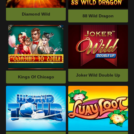
Diamond Wild
88 Wild Dragon
Joker Wild Double Up
Norns Fate