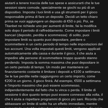
aiutarti a tenere traccia delle tue spese e assicurarti che le tue
sessioni siano comode, specialmente se giochi su più di un
dispositivo. Imposta i tuoi limiti e usa gli strumenti per il gioco
responsabile prima di fare un deposito. Decidi un tetto chiaro
prima se vuoi aggiungere un deposito di €50 o più. Poi, se
Titanbet ne richiede uno per aumenti di limite, fai la modifica
solo dopo il periodo di raffreddamento. Come impostare i limiti
bancari (deposito, perdita e scommessa): di solito, puoi
impostare limiti su quanto puoi depositare, perdere o
scommettere in un certo periodo di tempo nelle impostazioni del
tuo account. Una volta impostati questi limiti, vengono applicati
automaticamente alla cassa e durante il gioco, il che aiuta a
impedire alle persone di scommettere troppo quando stanno
perdendo. Imposta la somma massima che puoi depositare in
un certo periodo di tempo. Un modo per mantenere un
finanziamento costante è limitare i depositi a €100 a settimana.
Se le tue perdite nette raggiungono un certo importo, come
€200 in un giorno, il gioco finirà. Ad esempio, €500 a settimana
è l'importo massimo che può essere scommesso,
indipendentemente dal fatto che tu vinca o perda. Il limite di
sessione ti dice quanto tempo puoi essere connesso alla volta, il
che ti aiuta a rispettare programmi di gioco più sani. Ricorda che
abbassare un limite di solito ha un effetto immediato, mentre