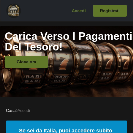
Accedi
Registrati
Carica Verso I Pagamenti
Del Tesoro!
Gioca ora
Casa
Accedi
Se sei da Italia, puoi accedere subito