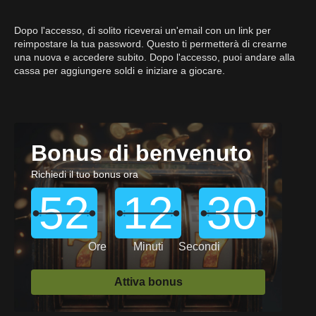
Dopo l'accesso, di solito riceverai un'email con un link per
reimpostare la tua password. Questo ti permetterà di crearne
una nuova e accedere subito. Dopo l'accesso, puoi andare alla
cassa per aggiungere soldi e iniziare a giocare.
Bonus di benvenuto
Richiedi il tuo bonus ora
52
12
28
Ore
Minuti
Secondi
Attiva bonus