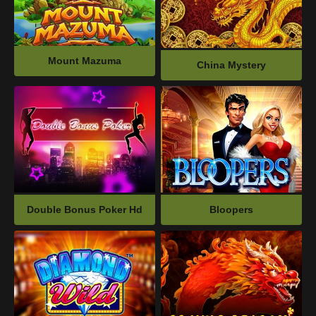
gioco più sicuro nelle impostazioni di Titanbet
Accesso mobile Titanbet: gioca nel browser o nell'app
Mount Mazuma
Sicurezza dell'account, licenza e crittografia
China Mystery
Double Bonus Poker Hd
Bloopers