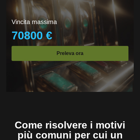
Vincita massima
70800 €
Preleva ora
Come risolvere i motivi
più comuni per cui un