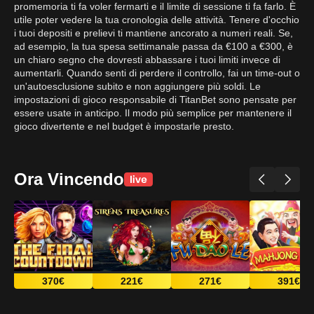
promemoria ti fa voler fermarti e il limite di sessione ti fa farlo. È
utile poter vedere la tua cronologia delle attività. Tenere d'occhio
i tuoi depositi e prelievi ti mantiene ancorato a numeri reali. Se,
ad esempio, la tua spesa settimanale passa da €100 a €300, è
un chiaro segno che dovresti abbassare i tuoi limiti invece di
aumentarli. Quando senti di perdere il controllo, fai un time-out o
un'autoesclusione subito e non aggiungere più soldi. Le
impostazioni di gioco responsabile di TitanBet sono pensate per
essere usate in anticipo. Il modo più semplice per mantenere il
gioco divertente e nel budget è impostarle presto.
Ora Vincendo
370€
221€
271€
391€