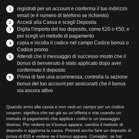
registrati per un account e conferma il tuo indirizzo
email (e il numero di telefono se richiesto)
Accedi alla Cassa e scegli Deposita
Digita l'importo del tuo deposito, come €20 o €50, e
poi scegli un metodo di pagamento
copia e incolla il codice nel campo Codice bonus o
Codice promo
Attendi che il messaggio di successo mostri che il
bonus di benvenuto è stato applicato dopo aver
confermato il deposito
Prima di fare una scommessa, controlla la sezione
bonus del tuo account per assicurarti che il bonus
sia ancora attivo
Quando arrivi alla cassa e non vedi un campo per un codice
coupon, significa che sei già su un'offerta o stai usando un
metodo di pagamento che applica i codici in un passaggio
diverso. Per vedere se il bonus appare, cambia il metodo di
deposito o aggiorna la cassa. Potresti anche fare un deposito di
prova di €10 e vedere se il bonus appare. Consiglio: se hai