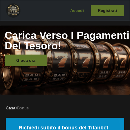
Accedi
Registrati
Carica Verso I Pagamenti
Del Tesoro!
Gioca ora
Casa
Bonus
Richiedi subito il bonus del Titanbet