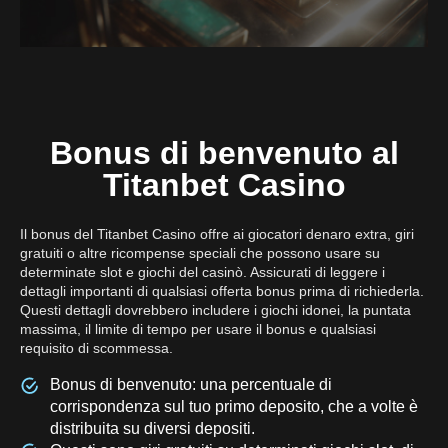
Bonus di benvenuto al
Titanbet Casino
Il bonus del Titanbet Casino offre ai giocatori denaro extra, giri
gratuiti o altre ricompense speciali che possono usare su
determinate slot e giochi del casinò. Assicurati di leggere i
dettagli importanti di qualsiasi offerta bonus prima di richiederla.
Questi dettagli dovrebbero includere i giochi idonei, la puntata
massima, il limite di tempo per usare il bonus e qualsiasi
requisito di scommessa.
Bonus di benvenuto: una percentuale di
corrispondenza sul tuo primo deposito, che a volte è
distribuita su diversi depositi.