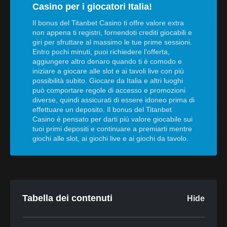
Casino per i giocatori Italia!
Il bonus del Titanbet Casino ti offre valore extra
non appena ti registri, fornendoti crediti giocabili e
giri per sfruttare al massimo le tue prime sessioni.
Entro pochi minuti, puoi richiedere l'offerta,
aggiungere altro denaro quando ti è comodo e
iniziare a giocare alle slot e ai tavoli live con più
possibilità subito. Giocare da Italia e altri luoghi
può comportare regole di accesso e promozioni
diverse, quindi assicurati di essere idoneo prima di
effettuare un deposito. Il bonus del Titanbet
Casino è pensato per darti più valore giocabile sui
tuoi primi depositi e continuare a premiarti mentre
giochi alle slot, ai giochi live e ai giochi da tavolo.
Tabella dei contenuti
Hide