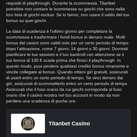
requisiti di playthrough. Durante la scommessa, Titanbet
potrebbe non contare le scommesse su giochi che sono nella
loro lista di giochi esclusi. Se lo fanno, non usare il saldo del tuo
bonus su quei giochi.
La data di scadenza è l'ultimo giorno per completare la
scommessa e trasformare i fondi bonus in denaro reale. Molti
bonus del casinò sono validi solo per un certo periodo di tempo
dopo l'attivazione, come 7 giorni, 14 giorni o 30 giorni. Dovresti
pianificare le tue sessioni e il tuo bankroll con attenzione se il
tuo bonus di 100 € scade prima che finisci il playthrough. In
questo modo, puoi perdere qualsiasi credito bonus rimanente e
vincite collegate al bonus. Quando ottieni giri gratuiti, assicurati
di usarli entro un certo periodo di tempo. Se vinci denaro dai
giri, assicurati di scommetterlo entro un certo periodo di tempo.
Assicurati che il fuso orario da cui giochi corrisponda al fuso
orario che il casinò mostra nel tuo account in modo da non
perdere una scadenza di poche ore.
1
Titanbet Casino