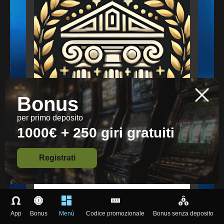
Bonus
per primo deposito
1000€ + 250 giri gratuiti
Registrati
App
Bonus
Menù
Codice promozionale
Bonus senza deposito