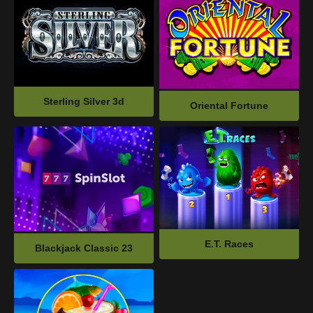
Sterling Silver 3d
Oriental Fortune
E.T. Races
Blackjack Classic 23