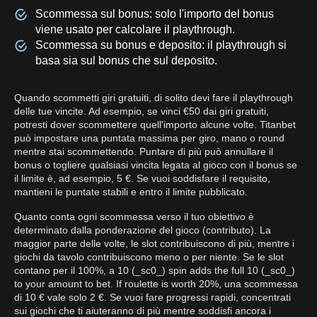
Scommessa sul bonus: solo l'importo del bonus
viene usato per calcolare il playthrough.
Scommessa su bonus e deposito: il playthrough si
basa sia sul bonus che sul deposito.
Quando scommetti giri gratuiti, di solito devi fare il playthrough
delle tue vincite. Ad esempio, se vinci €50 dai giri gratuiti,
potresti dover scommettere quell'importo alcune volte. Titanbet
può impostare una puntata massima per giro, mano o round
mentre stai scommettendo. Puntare di più può annullare il
bonus o togliere qualsiasi vincita legata al gioco con il bonus se
il limite è, ad esempio, 5 €. Se vuoi soddisfare il requisito,
mantieni le puntate stabili e entro il limite pubblicato.
Quanto conta ogni scommessa verso il tuo obiettivo è
determinato dalla ponderazione del gioco (contributo). La
maggior parte delle volte, le slot contribuiscono di più, mentre i
giochi da tavolo contribuiscono meno o per niente. Se le slot
contano per il 100%, a 10 (_sc0_) spin adds the full 10 (_sc0_)
to your amount to bet. If roulette is worth 20%, una scommessa
di 10 € vale solo 2 €. Se vuoi fare progressi rapidi, concentrati
sui giochi che ti aiuteranno di più mentre soddisfi ancora i