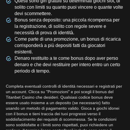
Questi sono giri gratuiti su determinati giochi slot, di
solito con limiti su quanto puoi vincere o quante volte
devi scommettere.
Bonus senza deposito: una piccola ricompensa per
la registrazione, di solito con regole severe e
necessità di prova di identità.
Come parte di una promozione, un bonus di ricarica
corrisponderà a più depositi fatti da giocatori
esistenti.
Denaro restituito a te come bonus dopo aver perso
denaro e che devi restituire per intero entro un certo
periodo di tempo.
Completa eventuali controlli di identità necessari e registrati per
un account. Clicca su "Promozioni" e poi scegli il bonus del
Titanbet Casino che desideri. Qualsiasi codice bonus deve
essere usato insieme a un deposito (se necessario) fatto
usando un metodo di pagamento valido. Gioca a giochi idonei
con il bonus e tieni traccia dei tuoi progressi verso il
soddisfacimento dei requisiti di scommessa. Se le condizioni
sono soddisfatte e i limiti sono rispettati, puoi richiedere un