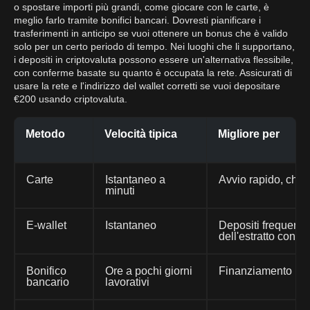
o spostare importi più grandi, come giocare con le carte, è
meglio farlo tramite bonifici bancari. Dovresti pianificare i
trasferimenti in anticipo se vuoi ottenere un bonus che è valido
solo per un certo periodo di tempo. Nei luoghi che li supportano,
i depositi in criptovaluta possono essere un'alternativa flessibile,
con conferme basate su quanto è occupata la rete. Assicurati di
usare la rete e l'indirizzo del wallet corretti se vuoi depositare
€200 usando criptovaluta.
Metodo
Velocità tipica
Migliore per
Carte
Istantaneo a
Avvio rapido, chec
minuti
E-wallet
Istantaneo
Depositi frequenti,
dell'estratto conto
Bonifico
Ore a pochi giorni
Finanziamento pian
bancario
lavorativi