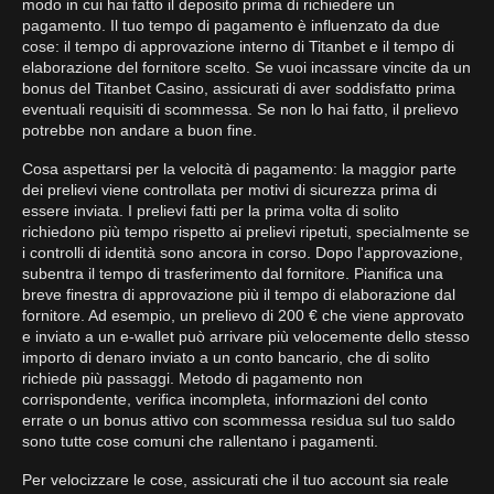
modo in cui hai fatto il deposito prima di richiedere un
pagamento. Il tuo tempo di pagamento è influenzato da due
cose: il tempo di approvazione interno di Titanbet e il tempo di
elaborazione del fornitore scelto. Se vuoi incassare vincite da un
bonus del Titanbet Casino, assicurati di aver soddisfatto prima
eventuali requisiti di scommessa. Se non lo hai fatto, il prelievo
potrebbe non andare a buon fine.
Cosa aspettarsi per la velocità di pagamento: la maggior parte
dei prelievi viene controllata per motivi di sicurezza prima di
essere inviata. I prelievi fatti per la prima volta di solito
richiedono più tempo rispetto ai prelievi ripetuti, specialmente se
i controlli di identità sono ancora in corso. Dopo l'approvazione,
subentra il tempo di trasferimento dal fornitore. Pianifica una
breve finestra di approvazione più il tempo di elaborazione dal
fornitore. Ad esempio, un prelievo di 200 € che viene approvato
e inviato a un e-wallet può arrivare più velocemente dello stesso
importo di denaro inviato a un conto bancario, che di solito
richiede più passaggi. Metodo di pagamento non
corrispondente, verifica incompleta, informazioni del conto
errate o un bonus attivo con scommessa residua sul tuo saldo
sono tutte cose comuni che rallentano i pagamenti.
Per velocizzare le cose, assicurati che il tuo account sia reale