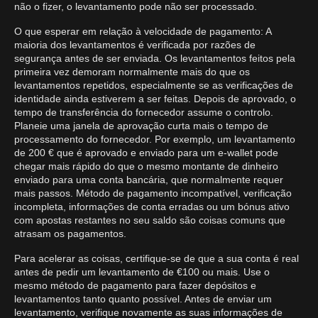
não o fizer, o levantamento pode não ser processado.
O que esperar em relação à velocidade de pagamento: A
maioria dos levantamentos é verificada por razões de
segurança antes de ser enviada. Os levantamentos feitos pela
primeira vez demoram normalmente mais do que os
levantamentos repetidos, especialmente se as verificações de
identidade ainda estiverem a ser feitas. Depois de aprovado, o
tempo de transferência do fornecedor assume o controlo.
Planeie uma janela de aprovação curta mais o tempo de
processamento do fornecedor. Por exemplo, um levantamento
de 200 € que é aprovado e enviado para um e-wallet pode
chegar mais rápido do que o mesmo montante de dinheiro
enviado para uma conta bancária, que normalmente requer
mais passos. Método de pagamento incompatível, verificação
incompleta, informações de conta erradas ou um bónus ativo
com apostas restantes no seu saldo são coisas comuns que
atrasam os pagamentos.
Para acelerar as coisas, certifique-se de que a sua conta é real
antes de pedir um levantamento de €100 ou mais. Use o
mesmo método de pagamento para fazer depósitos e
levantamentos tanto quanto possível. Antes de enviar um
levantamento, verifique novamente as suas informações de