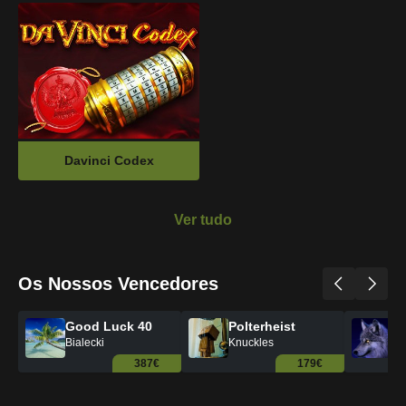
Davinci Codex
Ver tudo
Os Nossos Vencedores
Good Luck 40
Polterheist
Wi
Bialecki
Knuckles
Sa
387€
179€