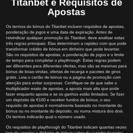
Titanbet e Requisitos de
Apostas
Os termos do bónus do Titanbet incluem requisitos de apostas,
ponderação de jogos e uma data de expiração. Antes de
reivindicar qualquer promoção do Titanbet, deve analisar estas
três regras principais. Elas determinam a rapidez com que pode
transformar crédito de bónus em dinheiro que pode levantar.
São os requisitos de apostas, a ponderação de jogos e o limite
de tempo para completar o playthrough. Estas regras podem
ser diferentes para diferentes ofertas, mas são as mesmas para
bónus de boas-vindas, ofertas de recarga e pacotes de giros
grátis. Leia o cartão de bónus ou a página de promoção com
atenção para evitar surpresas. Certifique-se de que sabe o
multiplicador exato de apostas, a aposta mais alta que pode
fazer enquanto aposta e se os ganhos estão limitados. Se fizer
um depósito de €100 e receber fundos de bónus, o seu
requisito de apostas é normalmente baseado no montante do
bónus ou no montante do depósito, ou numa mistura dos dois.
Os termos indicarão qual o número usado.
Os requisitos de playthrough do Titanbet indicam quantas vezes