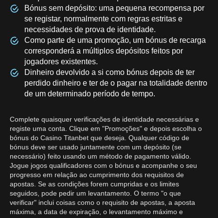
ou quantas vezes tem de apostar.
Bónus sem depósito: uma pequena recompensa por
se registar, normalmente com regras estritas e
necessidades de prova de identidade.
Como parte de uma promoção, um bónus de recarga
corresponderá a múltiplos depósitos feitos por
jogadores existentes.
Dinheiro devolvido a si como bónus depois de ter
perdido dinheiro e ter de o pagar na totalidade dentro
de um determinado período de tempo.
Complete quaisquer verificações de identidade necessárias e
registe uma conta. Clique em "Promoções" e depois escolha o
bónus do Casino Titanbet que deseja. Qualquer código de
bónus deve ser usado juntamente com um depósito (se
necessário) feito usando um método de pagamento válido.
Jogue jogos qualificadores com o bónus e acompanhe o seu
progresso em relação ao cumprimento dos requisitos de
apostas. Se as condições forem cumpridas e os limites
seguidos, pode pedir um levantamento. O termo "o que
verificar" inclui coisas como o requisito de apostas, a aposta
máxima, a data de expiração, o levantamento máximo e