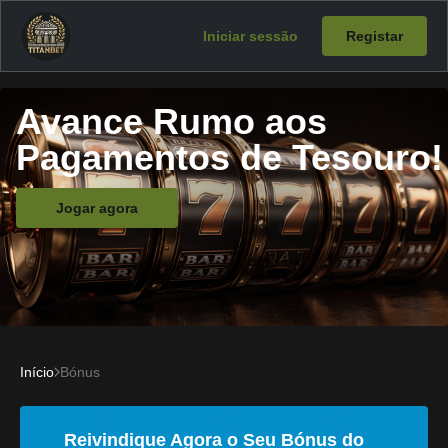
Iniciar sessão
Registar
Avance Rumo aos
Pagamentos de Tesouro!
Jogar agora
Início
Bónus
Reivindique Agora o Seu Bónus do