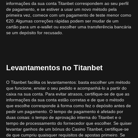
informações da sua conta Titanbet correspondem ao seu perfil
de pagamento, e se estiver a usar um novo método pela
primeira vez, comece com um pagamento de teste menor como
€20. Algumas correções rápidas podem ser mudar de um
cartão para um e-wallet ou escolher uma transferência bancária
se um depósito for recusado.
Levantamentos no Titanbet
O Titanbet facilita os levantamentos: basta escolher um método
que funcione, enviar o seu pedido e acompanhá-lo a partir do
caixa na sua conta. Para evitar atrasos, certifique-se de que as
informações da sua conta estão corretas e de que o método
que escolhe corresponde à forma como fez o depósito antes de
pedir um pagamento. O tempo de pagamento é afetado por
duas coisas: o tempo de aprovação interna do Titanbet e o
tempo de processamento do fornecedor que escolher. Se quiser
levantar ganhos de um bónus do Casino Titanbet, certifique-se
de que cumpriu quaisquer requisitos de apostas primeiro. Se