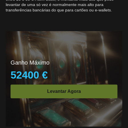
entre 20 e 50 €. Além disso, o montante mais alto que pode
levantar de uma só vez é normalmente mais alto para
transferências bancárias do que para cartões ou e-wallets.
Ganho Máximo
52400 €
Levantar Agora