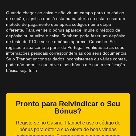
Quando chegar ao caixa e não vir um campo para um código
de cupão, significa que já está numa oferta ou está a usar um
método de pagamento que aplica códigos numa etapa
diferente. Para ver se o bónus aparece, mude o método de
depósito ou atualize o caixa. Também pode fazer um depósito
de teste de €10 e ver se o bónus aparece. Conselho: Se
registou a sua conta a partir de Portugal, verifique se as suas
informações pessoais correspondem às dos seus documentos.
Se o Titanbet encontrar dados inconsistentes ou várias contas,
pode não permitir que ative o seu bónus até que a verificação
básica seja feita.
Pronto para Reivindicar o Seu
Bónus?
Registe-se no Casino Titanbet e use o código de
bónus para obter a sua oferta de boas-vindas