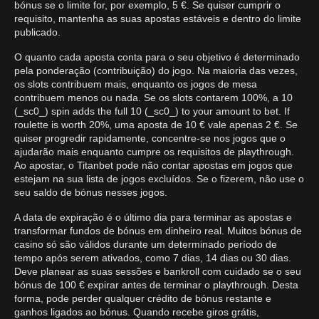
bónus se o limite for, por exemplo, 5 €. Se quiser cumprir o
requisito, mantenha as suas apostas estáveis e dentro do limite
publicado.
O quanto cada aposta conta para o seu objetivo é determinado
pela ponderação (contribuição) do jogo. Na maioria das vezes,
os slots contribuem mais, enquanto os jogos de mesa
contribuem menos ou nada. Se os slots contarem 100%, a 10
(_sc0_) spin adds the full 10 (_sc0_) to your amount to bet. If
roulette is worth 20%, uma aposta de 10 € vale apenas 2 €. Se
quiser progredir rapidamente, concentre-se nos jogos que o
ajudarão mais enquanto cumpre os requisitos de playthrough.
Ao apostar, o Titanbet pode não contar apostas em jogos que
estejam na sua lista de jogos excluídos. Se o fizerem, não use o
seu saldo de bónus nesses jogos.
A data de expiração é o último dia para terminar as apostas e
transformar fundos de bónus em dinheiro real. Muitos bónus de
casino só são válidos durante um determinado período de
tempo após serem ativados, como 7 dias, 14 dias ou 30 dias.
Deve planear as suas sessões e bankroll com cuidado se o seu
bónus de 100 € expirar antes de terminar o playthrough. Desta
forma, pode perder qualquer crédito de bónus restante e
ganhos ligados ao bónus. Quando recebe giros grátis,