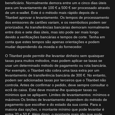
beneficiário. Normalmente demora entre um e cinco dias úteis
para um levantamento de 100 € a 500 € ser processado através
de um e-wallet. Este é o método mais rápido depois de o
Titanbet aprovar o levantamento. Os tempos de processamento
dos emissores de cartões variam, e os reembolsos podem ser
priorizados. As transferências bancárias demoram normalmente
entre dois e sete dias úteis, mas isto pode ser mais longo
devido a verificações bancárias e tempos de corte. Tenha em
conta que estes tempos são apenas orientações e podem
mudar dependendo da moeda e do fornecedor.
O Titanbet pode permitir-lhe levantar dinheiro sem quaisquer
taxas para muitos métodos, mas podem aplicar-se taxas se
usar um determinado método de pagamento ou rota bancária.
Por exemplo, o Titanbet não cobra uma taxa extra por um
levantamento de transferência bancária de 300 €. No entanto,
podem ser adicionadas taxas por terceiros que o Titanbet não
controla. Antes de confirmar o pedido, deve sempre consultar o
ecrã do caixa. Este deve mostrar-lhe quaisquer taxas ou
mínimos que se apliquem. Limites de levantamentos: mínimos e
máximos Os limites de levantamento dependem do método de
pagamento que escolher e do estado da sua conta. Para a
maioria das opções, o montante mínimo que pode levantar é