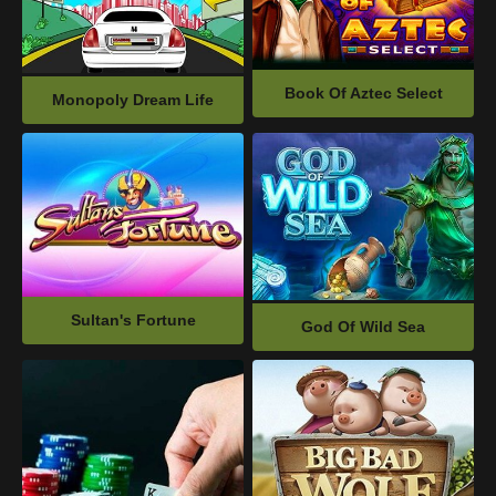
Book Of Aztec Select
Monopoly Dream Life
Sultan's Fortune
God Of Wild Sea