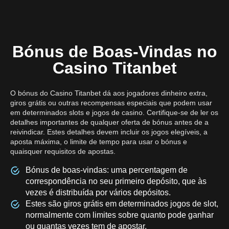
Bónus de Boas-Vindas no
Casino Titanbet
O bónus do Casino Titanbet dá aos jogadores dinheiro extra,
giros grátis ou outras recompensas especiais que podem usar
em determinados slots e jogos de casino. Certifique-se de ler os
detalhes importantes de qualquer oferta de bónus antes de a
reivindicar. Estes detalhes devem incluir os jogos elegíveis, a
aposta máxima, o limite de tempo para usar o bónus e
quaisquer requisitos de apostas.
Bónus de boas-vindas: uma percentagem de
correspondência no seu primeiro depósito, que às
vezes é distribuída por vários depósitos.
Estes são giros grátis em determinados jogos de slot,
normalmente com limites sobre quanto pode ganhar