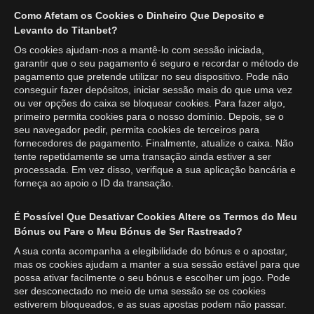
Como Afetam os Cookies o Dinheiro Que Deposito e
Levanto do Titanbet?
Os cookies ajudam-nos a mantê-lo com sessão iniciada,
garantir que o seu pagamento é seguro e recordar o método de
pagamento que pretende utilizar no seu dispositivo. Pode não
conseguir fazer depósitos, iniciar sessão mais do que uma vez
ou ver opções do caixa se bloquear cookies. Para fazer algo,
primeiro permita cookies para o nosso domínio. Depois, se o
seu navegador pedir, permita cookies de terceiros para
fornecedores de pagamento. Finalmente, atualize o caixa. Não
tente repetidamente se uma transação ainda estiver a ser
processada. Em vez disso, verifique a sua aplicação bancária e
forneça ao apoio o ID da transação.
É Possível Que Desativar Cookies Altere os Termos do Meu
Bónus ou Pare o Meu Bónus de Ser Rastreado?
A sua conta acompanha a elegibilidade do bónus e o apostar,
mas os cookies ajudam a manter a sua sessão estável para que
possa ativar facilmente o seu bónus e escolher um jogo. Pode
ser desconectado no meio de uma sessão se os cookies
estiverem bloqueados, e as suas apostas podem não passar.