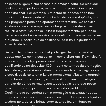
escolhas e ligam a sua sessão à promoção certa. Se bloquear
cookies, ainda pode jogar, mas as etapas promocionais podem
não funcionar. Por exemplo, um botão de adesão pode não
funcionar, o bónus pode não estar ligado ao seu depósito, ou o
seu progresso pode não aparecer corretamente. Os cookies
ajudam as suas recompensas a chegarem onde devem ao
reduzir o atrito. Os bónus utilizam frequentemente pequenos
pedaços de dados de sessão para confirmar quem se inscreveu
e quando. É assim que os cookies ajudam na elegibilidade e
ativação de bónus.
Se permitir cookies, o Titanbet pode ligar de forma fiável as
coisas que faz com a sua conta — como clicar em "Reivindicar",
introduzir um código promocional ou fazer um depósito
qualificado como depositar €20 — com os termos da promoção.
Além disso, os cookies ajudam quando muda entre páginas ou
dispositivos durante uma janela promocional. Ajudam a garantir
que o banner promocional, o estado de adesão e a exibição da
carteira de bónus permanecem todos iguais, para que possa
concentrar-se em jogar em vez de resolver problemas.
Confirma que concordou com a promoção e quaisquer outras
etapas necessárias para o consentimento. Os depósitos ligados
ajudam-no a obter o bónus certo quando faz um depósito