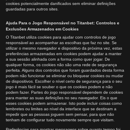
cookies potencialmente danificados sem eliminar definições
guardadas para outros sites.
Ajuda Para o Jogo Responsável no Titanbet: Controlos e
Exclusões Armazenados em Cookies
O Titanbet utiliza cookies para ajudar com controlos de jogo
responsável ao acompanhar as escolhas que faz no site. Se
utilizar o mesmo navegador e dispositivo da próxima vez, estas
preferências armazenadas em cookies podem ajudar a manter
a sua sessão alinhada com a forma como quer jogar. De
qualquer forma, os cookies não são uma rede de segurança
perfeita. Alguns dos controlos que foram guardados desta forma
podem não funcionar se eliminar ou bloquear cookies ou mudar
de dispositivos. Escolher o nível certo de segurança para o seu
jogo é mais fácil se souber o que os cookies podem e não
podem fazer. Partes do jogo responsável dependem de cookies
para manter as suas definições no seu navegador. Eis o que
esses cookies podem armazenar. Isto pode incluir coisas como
lembretes ou limites ao nível da interface que se destinam a
impedir que as pessoas joguem sem pensar, para que não
tenham de configurar tudo novamente sempre que visitam.
Preferências para mostrar mensagens sobre quanto tempo foi