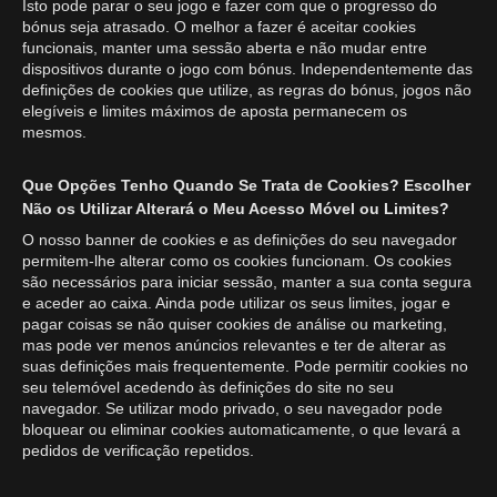
Isto pode parar o seu jogo e fazer com que o progresso do
bónus seja atrasado. O melhor a fazer é aceitar cookies
funcionais, manter uma sessão aberta e não mudar entre
dispositivos durante o jogo com bónus. Independentemente das
definições de cookies que utilize, as regras do bónus, jogos não
elegíveis e limites máximos de aposta permanecem os
mesmos.
Que Opções Tenho Quando Se Trata de Cookies? Escolher
Não os Utilizar Alterará o Meu Acesso Móvel ou Limites?
O nosso banner de cookies e as definições do seu navegador
permitem-lhe alterar como os cookies funcionam. Os cookies
são necessários para iniciar sessão, manter a sua conta segura
e aceder ao caixa. Ainda pode utilizar os seus limites, jogar e
pagar coisas se não quiser cookies de análise ou marketing,
mas pode ver menos anúncios relevantes e ter de alterar as
suas definições mais frequentemente. Pode permitir cookies no
seu telemóvel acedendo às definições do site no seu
navegador. Se utilizar modo privado, o seu navegador pode
bloquear ou eliminar cookies automaticamente, o que levará a
pedidos de verificação repetidos.