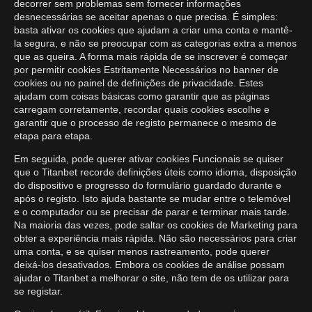
decorrer sem problemas sem fornecer informações
desnecessárias se aceitar apenas o que precisa. É simples:
basta ativar os cookies que ajudam a criar uma conta e mantê-
la segura, e não se preocupar com as categorias extra a menos
que as queira. A forma mais rápida de se inscrever é começar
por permitir cookies Estritamente Necessários no banner de
cookies ou no painel de definições de privacidade. Estes
ajudam com coisas básicas como garantir que as páginas
carregam corretamente, recordar quais cookies escolhe e
garantir que o processo de registo permanece o mesmo de
etapa para etapa.
Em seguida, pode querer ativar cookies Funcionais se quiser
que o Titanbet recorde definições úteis como idioma, disposição
do dispositivo e progresso do formulário guardado durante e
após o registo. Isto ajuda bastante se mudar entre o telemóvel
e o computador ou se precisar de parar e terminar mais tarde.
Na maioria das vezes, pode saltar os cookies de Marketing para
obter a experiência mais rápida. Não são necessários para criar
uma conta, e se quiser menos rastreamento, pode querer
deixá-los desativados. Embora os cookies de análise possam
ajudar o Titanbet a melhorar o site, não tem de os utilizar para
se registar.