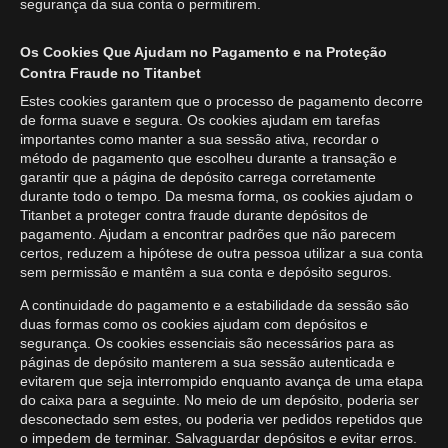
segurança da sua conta o permitirem.
Os Cookies Que Ajudam no Pagamento e na Proteção
Contra Fraude no Titanbet
Estes cookies garantem que o processo de pagamento decorre
de forma suave e segura. Os cookies ajudam em tarefas
importantes como manter a sua sessão ativa, recordar o
método de pagamento que escolheu durante a transação e
garantir que a página de depósito carrega corretamente
durante todo o tempo. Da mesma forma, os cookies ajudam o
Titanbet a proteger contra fraude durante depósitos de
pagamento. Ajudam a encontrar padrões que não parecem
certos, reduzem a hipótese de outra pessoa utilizar a sua conta
sem permissão e mantêm a sua conta e depósito seguros.
A continuidade do pagamento e a estabilidade da sessão são
duas formas como os cookies ajudam com depósitos e
segurança. Os cookies essenciais são necessários para as
páginas de depósito manterem a sua sessão autenticada e
evitarem que seja interrompido enquanto avança de uma etapa
do caixa para a seguinte. No meio de um depósito, poderia ser
desconectado sem estes, ou poderia ver pedidos repetidos que
o impedem de terminar. Salvaguardar depósitos e evitar erros.