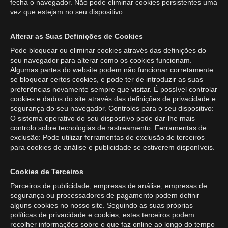
fecha o navegador. Não pode eliminar cookies persistentes uma
vez que estejam no seu dispositivo.
Alterar as Suas Definições de Cookies
Pode bloquear ou eliminar cookies através das definições do
seu navegador para alterar como os cookies funcionam.
Algumas partes do website podem não funcionar corretamente
se bloquear certos cookies, e pode ter de introduzir as suas
preferências novamente sempre que visitar. É possível controlar
cookies e dados do site através das definições de privacidade e
segurança do seu navegador. Controlos para o seu dispositivo:
O sistema operativo do seu dispositivo pode dar-lhe mais
controlo sobre tecnologias de rastreamento. Ferramentas de
exclusão: Pode utilizar ferramentas de exclusão de terceiros
para cookies de análise e publicidade se estiverem disponíveis.
Cookies de Terceiros
Parceiros de publicidade, empresas de análise, empresas de
segurança ou processadores de pagamento podem definir
alguns cookies no nosso site. Seguindo as suas próprias
políticas de privacidade e cookies, estes terceiros podem
recolher informações sobre o que faz online ao longo do tempo