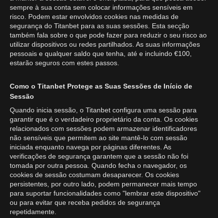
sempre à sua conta sem colocar informações sensíveis em
risco. Podem estar envolvidos cookies nas medidas de
segurança do Titanbet para as suas sessões. Esta secção
também fala sobre o que pode fazer para reduzir o seu risco ao
utilizar dispositivos ou redes partilhados. As suas informações
pessoais e qualquer saldo que tenha, até e incluindo €100,
estarão seguros com estes passos.
Como o Titanbet Protege as Suas Sessões de Início de
Sessão
Quando inicia sessão, o Titanbet configura uma sessão para
garantir que é o verdadeiro proprietário da conta. Os cookies
relacionados com sessões podem armazenar identificadores
não sensíveis que permitem ao site mantê-lo com sessão
iniciada enquanto navega por páginas diferentes. As
verificações de segurança garantem que a sessão não foi
tomada por outra pessoa. Quando fecha o navegador, os
cookies de sessão costumam desaparecer. Os cookies
persistentes, por outro lado, podem permanecer mais tempo
para suportar funcionalidades como "lembrar este dispositivo"
ou para evitar que receba pedidos de segurança
repetidamente.