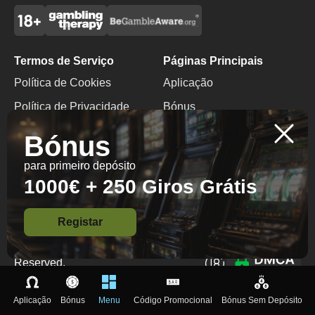
Termos de Serviço
Páginas Principais
Política de Cookies
Aplicação
Política de Privacidade
Bónus
Termos e Condições
Código Promocional
Bónus
Jogo Responsável
Bónus Sem Depósito
para primeiro depósito
1000€ + 250 Giros Grátis
Contactos
+357 30 132091
Registar
info@titanbetcasino.org
© 2026 All Rights
Reserved.
Aplicação
Bónus
Menu
Código Promocional
Bónus Sem Depósito