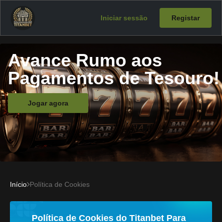
Iniciar sessão
Registar
Avance Rumo aos
Pagamentos de Tesouro!
Jogar agora
Início
Política de Cookies
Política de Cookies do Titanbet Para