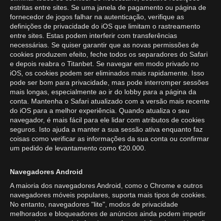
estritas entre sites. Se uma janela de pagamento ou página de
fornecedor de jogos falhar na autenticação, verifique as
definições de privacidade do iOS que limitam o rastreamento
entre sites. Estas podem interferir com transferências
necessárias. Se quiser garantir que as novas permissões de
cookies produzem efeito, feche todos os separadores do Safari
e depois reabra o Titanbet. Se navegar em modo privado no
iOS, os cookies podem ser eliminados mais rapidamente. Isso
pode ser bom para privacidade, mas pode interromper sessões
mais longas, especialmente ao ir do lobby para a página da
conta. Mantenha o Safari atualizado com a versão mais recente
do iOS para a melhor experiência. Quando atualiza o seu
navegador, é mais fácil para ele lidar com atributos de cookies
seguros. Isto ajuda a manter a sua sessão ativa enquanto faz
coisas como verificar as informações da sua conta ou confirmar
um pedido de levantamento como €20.000.
Navegadores Android
A maioria dos navegadores Android, como o Chrome e outros
navegadores móveis populares, suporta mais tipos de cookies.
No entanto, navegadores "lite", modos de privacidade
melhorados e bloqueadores de anúncios ainda podem impedir