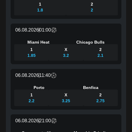
1
2
1.8
2
06.08.2026
01:00
Miami Heat
Chicago Bulls
1
X
2
1.85
3.2
2.1
06.08.2026
11:40
Porto
Benfica
1
X
2
2.2
3.25
2.75
06.08.2026
21:00