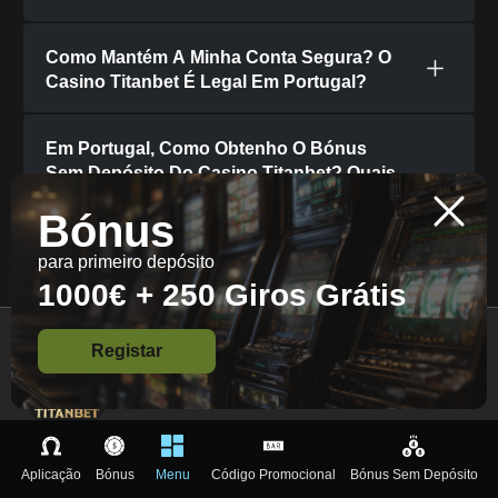
Como Mantém A Minha Conta Segura? O
Casino Titanbet É Legal Em Portugal?
Em Portugal, Como Obtenho O Bónus
Sem Depósito Do Casino Titanbet? Quais
São As Regras Importantes Que Preciso
Bónus
De Seguir Antes De Poder Levantar?
para primeiro depósito
1000€ + 250 Giros Grátis
Registar
Mudar Idioma
Joga pelo seguro
Aplicação
Bónus
Menu
Código Promocional
Bónus Sem Depósito
Se notar sintomas de dependência de jogo, procure ajuda de