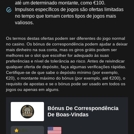
até um determinado montante, como €100.
Impulsos específicos de jogos são ofertas limitadas
no tempo que tornam certos tipos de jogos mais
valiosos.
Os termos destas ofertas podem ser diferentes do jogo normal
no casino. Os bónus de correspondência podem ajudar a deixar
mais dinheiro na sua conta, mas os giros grátis podem ser
melhores se o slot que escolher for adequado às suas
preferências e nível de tolerância ao risco. Antes de reivindicar
qualquer oferta de depósito, faça algumas verificações rápidas.
Certifique-se de que sabe o depósito mínimo (por exemplo,
€20), o montante máximo do bónus (por exemplo, até €200), o
requisito de apostas e se o bónus pode ser usado em todos os
jogos ou apenas em alguns.
1
Bónus De Correspondência
De Boas-Vindas
4.9
/5