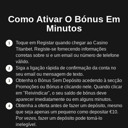
Como Ativar O Bónus Em
Minutos
Toque em Registar quando chegar ao Casino
Titanbet. Registe-se fornecendo informações
corretas sobre si e um email ou número de telefone
válido.
Siga a ligação rápida de confirmação da conta no
seu email ou mensagem de texto.
Obtenha o Bónus Sem Depósito acedendo à secção
Promoções ou Bónus e clicando nele. Quando clicar
em "Reivindicar", o seu saldo de bónus deve
aparecer imediatamente ou em alguns minutos.
Obtenha a oferta antes de fazer um depósito, mesmo
que seja apenas um pequeno como depositar €10.
Por vezes, fazer um depósito pode torná-lo
inelegível.