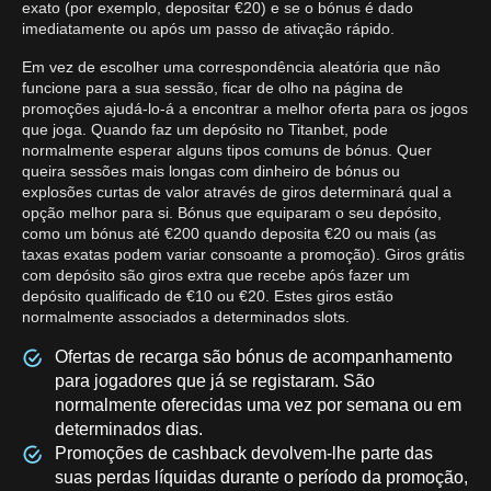
exato (por exemplo, depositar €20) e se o bónus é dado
imediatamente ou após um passo de ativação rápido.
Em vez de escolher uma correspondência aleatória que não
funcione para a sua sessão, ficar de olho na página de
promoções ajudá-lo-á a encontrar a melhor oferta para os jogos
que joga. Quando faz um depósito no Titanbet, pode
normalmente esperar alguns tipos comuns de bónus. Quer
queira sessões mais longas com dinheiro de bónus ou
explosões curtas de valor através de giros determinará qual a
opção melhor para si. Bónus que equiparam o seu depósito,
como um bónus até €200 quando deposita €20 ou mais (as
taxas exatas podem variar consoante a promoção). Giros grátis
com depósito são giros extra que recebe após fazer um
depósito qualificado de €10 ou €20. Estes giros estão
normalmente associados a determinados slots.
Ofertas de recarga são bónus de acompanhamento
para jogadores que já se registaram. São
normalmente oferecidas uma vez por semana ou em
determinados dias.
Promoções de cashback devolvem-lhe parte das
suas perdas líquidas durante o período da promoção,