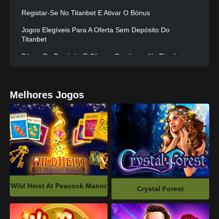
Registar-Se No Titanbet E Ativar O Bónus
Jogos Elegíveis Para A Oferta Sem Depósito Do
Titanbet
Bónus De Depósito E Ofertas Contínuas No Titanbet
Bónus Sem Depósito Do Casino Titanbet
Melhores Jogos
Wild Heist At Peacock Manor
Crystal Forest