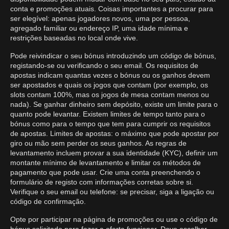
conta e promoções atuais. Coisas importantes a procurar para
ser elegível: apenas jogadores novos, uma por pessoa,
agregado familiar ou endereço IP, uma idade mínima e
restrições baseadas no local onde vive.
Pode reivindicar o seu bónus introduzindo um código de bónus,
registando-se ou verificando o seu email. Os requisitos de
apostas indicam quantas vezes o bónus ou os ganhos devem
ser apostados e quais os jogos que contam (por exemplo, os
slots contam 100%, mas os jogos de mesa contam menos ou
nada). Se ganhar dinheiro sem depósito, existe um limite para o
quanto pode levantar. Existem limites de tempo tanto para o
bónus como para o tempo que tem para cumprir os requisitos
de apostas. Limites de apostas: o máximo que pode apostar por
giro ou mão sem perder os seus ganhos. As regras de
levantamento incluem provar a sua identidade (KYC), definir um
montante mínimo de levantamento e limitar os métodos de
pagamento que pode usar. Crie uma conta preenchendo o
formulário de registo com informações corretas sobre si.
Verifique o seu email ou telefone: se precisar, siga a ligação ou
código de confirmação.
Opte por participar na página de promoções ou use o código de