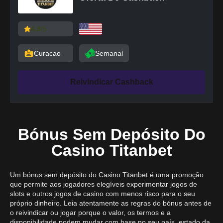
4.8
/5
Curacao
Semanal
Reivindicar Cashback
Bónus Sem Depósito Do
Casino Titanbet
Um bónus sem depósito do Casino Titanbet é uma promoção
que permite aos jogadores elegíveis experimentar jogos de
slots e outros jogos de casino com menos risco para o seu
próprio dinheiro. Leia atentamente as regras do bónus antes de
o reivindicar ou jogar porque o valor, os termos e a
disponibilidade podem mudar com base no seu país, estado da