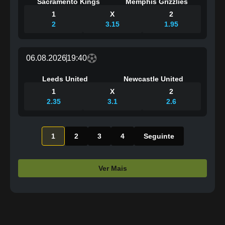
Sacramento Kings
Memphis Grizzlies
1
X
2
2
3.15
1.95
06.08.2026
19:40
Leeds United
Newcastle United
1
X
2
2.35
3.1
2.6
1
2
3
4
Seguinte
Ver Mais