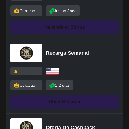
Curacao
Instantâneo
Reivindicar Bónus
2
Recarga Semanal
4.7
/5
Curacao
1-2 dias
Obter Recarga
3
Oferta De Cashback