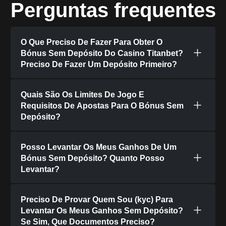
Perguntas frequentes
O Que Preciso De Fazer Para Obter O
Bónus Sem Depósito Do Casino Titanbet?
Preciso De Fazer Um Depósito Primeiro?
Quais São Os Limites De Jogo E
Requisitos De Apostas Para O Bónus Sem
Depósito?
Posso Levantar Os Meus Ganhos De Um
Bónus Sem Depósito? Quanto Posso
Levantar?
Preciso De Provar Quem Sou (kyc) Para
Levantar Os Meus Ganhos Sem Depósito?
Se Sim, Que Documentos Preciso?