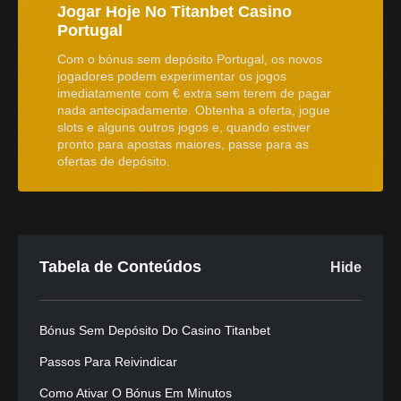
Jogar Hoje No Titanbet Casino
Portugal
Com o bónus sem depósito Portugal, os novos
jogadores podem experimentar os jogos
imediatamente com € extra sem terem de pagar
nada antecipadamente. Obtenha a oferta, jogue
slots e alguns outros jogos e, quando estiver
pronto para apostas maiores, passe para as
ofertas de depósito.
Tabela de Conteúdos
Hide
Bónus Sem Depósito Do Casino Titanbet
Passos Para Reivindicar
Como Ativar O Bónus Em Minutos