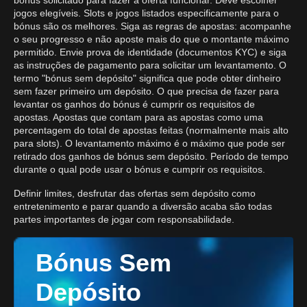
bónus solicitado para fazer a oferta funcionar. Deve escolher
jogos elegíveis. Slots e jogos listados especificamente para o
bónus são os melhores. Siga as regras de apostas: acompanhe
o seu progresso e não aposte mais do que o montante máximo
permitido. Envie prova de identidade (documentos KYC) e siga
as instruções de pagamento para solicitar um levantamento. O
termo "bónus sem depósito" significa que pode obter dinheiro
sem fazer primeiro um depósito. O que precisa de fazer para
levantar os ganhos do bónus é cumprir os requisitos de
apostas. Apostas que contam para as apostas como uma
percentagem do total de apostas feitas (normalmente mais alto
para slots). O levantamento máximo é o máximo que pode ser
retirado dos ganhos de bónus sem depósito. Período de tempo
durante o qual pode usar o bónus e cumprir os requisitos.
Definir limites, desfrutar das ofertas sem depósito como
entretenimento e parar quando a diversão acaba são todas
partes importantes de jogar com responsabilidade.
Bónus Sem
Depósito