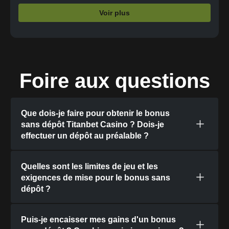
Voir plus
Foire aux questions
Que dois-je faire pour obtenir le bonus
sans dépôt Titanbet Casino ? Dois-je
effectuer un dépôt au préalable ?
Quelles sont les limites de jeu et les
exigences de mise pour le bonus sans
dépôt ?
Puis-je encaisser mes gains d'un bonus