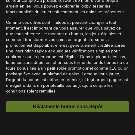
sur leur compte au préalable. Avant de mettre votre propre
argent en jeu, vous pouvez explorer le lobby, tester les
fonctionnalités du jeu et voir comment les gains se présentent.
Comme ces offres sont limitées et peuvent changer à tout
moment, il est important de vous assurer que vous savez ce
que vous obtenez : le montant du bonus, les jeux éligibles et
comment transformer vos gains en argent. Lorsque la
promotion est disponible, elle est généralement créditée après
une inscription rapide et quelques vérifications simples pour
confirmer que la personne est éligible. Dans la plupart des cas,
le bonus sans dépôt est offert sous forme de fonds bonus ou de
tours bonus liés à un petit solde promotionnel comme €10 ou un
package fixe avec un plafond de gains. Lorsque vous jouez,
l'argent du bonus est utilisé en premier, et tout argent gagné est
enregistré dans un portefeuille bonus jusqu'à ce que les
conditions soient remplies.
Réclamer le bonus sans dépôt