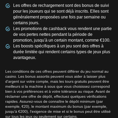
Les offres de rechargement sont des bonus de suivi
pour les joueurs qui se sont déjà inscrits. Elles sont
généralement proposées une fois par semaine ou
certains jours.
Les promotions de cashback vous rendent une partie
de vos pertes nettes pendant la période de
promotion, jusqu'à un certain montant, comme €100.
Les boosts spécifiques à un jeu sont des offres à
durée limitée qui rendent certains types de jeux plus
avantageux.
Les conditions de ces offres peuvent différer du jeu normal au
casino. Les bonus assortis peuvent vous aider à laisser plus
d'argent sur votre compte, mais les tours gratuits peuvent être
meilleurs si la machine à sous que vous choisissez correspond
bien à vos préférences et à votre tolérance au risque. Avant de
réclamer une offre de dépôt, effectuez quelques vérifications
rapides. Assurez-vous de connaître le dépôt minimum (par
exemple, €20), le montant maximum du bonus (par exemple,
jusqu'à €200), l'exigence de mise et si le bonus peut être utilisé
sur tous les jeux ou seulement sur certains.