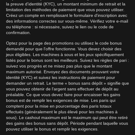
la preuve d'identité (KYC), un montant minimum de retrait et la
limitation des méthodes de paiement que vous pouvez utiliser.
Créez un compte en remplissant le formulaire d'inscription avec
des informations correctes sur vous-même. Vérifiez votre e-mail
ou téléphone : si nécessaire, suivez le lien ou le code de
confirmation.
Optez pour la page des promotions ou utilisez le code bonus
demandé pour que l'offre fonctionne. Vous devez choisir des
jeux éligibles. Les machines à sous et les jeux spécifiquement
listés pour le bonus sont les meilleurs. Suivez les règles de pari :
suivez vos progrès et ne misez pas plus que le montant
maximum autorisé. Envoyez des documents prouvant votre
identité (KYC) et suivez les instructions de paiement pour
demander un retrait. Le terme « bonus sans dépôt » signifie que
vous pouvez obtenir de l'argent sans effectuer de dépôt au
préalable. Ce que vous devez faire pour encaisser les gains
bonus est de remplir les exigences de mise. Les paris qui
comptent pour la mise en pourcentage des paris totaux
effectués (généralement le plus élevé pour les machines à
sous). Le cashout maximum est le maximum qui peut être retiré
des gains des bonus sans dépôt. Période pendant laquelle vous
pouvez utiliser le bonus et remplir les exigences.