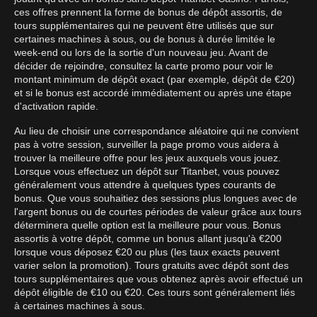
ces offres prennent la forme de bonus de dépôt assortis, de
tours supplémentaires qui ne peuvent être utilisés que sur
certaines machines à sous, ou de bonus à durée limitée le
week-end ou lors de la sortie d'un nouveau jeu. Avant de
décider de rejoindre, consultez la carte promo pour voir le
montant minimum de dépôt exact (par exemple, dépôt de €20)
et si le bonus est accordé immédiatement ou après une étape
d'activation rapide.
Au lieu de choisir une correspondance aléatoire qui ne convient
pas à votre session, surveiller la page promo vous aidera à
trouver la meilleure offre pour les jeux auxquels vous jouez.
Lorsque vous effectuez un dépôt sur Titanbet, vous pouvez
généralement vous attendre à quelques types courants de
bonus. Que vous souhaitiez des sessions plus longues avec de
l'argent bonus ou de courtes périodes de valeur grâce aux tours
déterminera quelle option est la meilleure pour vous. Bonus
assortis à votre dépôt, comme un bonus allant jusqu'à €200
lorsque vous déposez €20 ou plus (les taux exacts peuvent
varier selon la promotion). Tours gratuits avec dépôt sont des
tours supplémentaires que vous obtenez après avoir effectué un
dépôt éligible de €10 ou €20. Ces tours sont généralement liés
à certaines machines à sous.