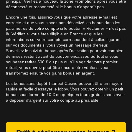
principal. Vérifiez à nouveau la zone Promotions après vous être
déconnecté et reconnecté si le bonus n'apparaît pas.
Encore une fois, assurez-vous que votre adresse e-mail est
correcte et que vous n'avez pas désactivé les bonus dans les
paramètres de votre compte si le bouton « Réclamer » n'est pas
là. Vérifiez si vous êtes éligible en France et que les
informations sur votre compte correspondent à celles figurant
sur vos documents si vous voyez un message d'erreur.
Surveillez le suivi du bonus après l'activation pour voir combien
de mises restent avant de pouvoir encaisser. Surtout si vous
souhaitez retirer 500 € ou plus ou s'il s'agit de votre premier
retrait, vous devrez peut-être encore être vérifié si vous
transformez ensuite vos gains bonus en argent.
Les bonus sans dépôt Titanbet Casino peuvent être un moyen
rapide et facile d'essayer le lobby. Vous pouvez obtenir un petit
bonus sous forme de 10 € ou quelques tours gratuits sans avoir
à déposer d'argent sur votre compte au préalable.