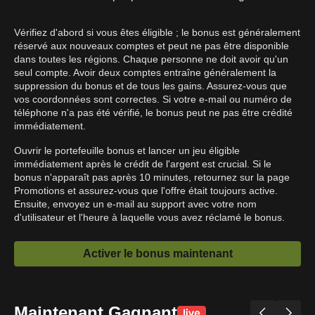
Vérifiez d'abord si vous êtes éligible ; le bonus est généralement
réservé aux nouveaux comptes et peut ne pas être disponible
dans toutes les régions. Chaque personne ne doit avoir qu'un
seul compte. Avoir deux comptes entraîne généralement la
suppression du bonus et de tous les gains. Assurez-vous que
vos coordonnées sont correctes. Si votre e-mail ou numéro de
téléphone n'a pas été vérifié, le bonus peut ne pas être crédité
immédiatement.
Ouvrir le portefeuille bonus et lancer un jeu éligible
immédiatement après le crédit de l'argent est crucial. Si le
bonus n'apparaît pas après 10 minutes, retournez sur la page
Promotions et assurez-vous que l'offre était toujours active.
Ensuite, envoyez un e-mail au support avec votre nom
d'utilisateur et l'heure à laquelle vous avez réclamé le bonus.
Activer le bonus maintenant
Maintenant Gagnant