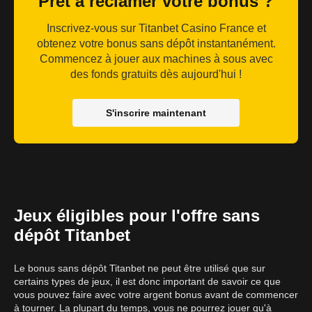
Prêt à réclamer votre bonus ?
Inscrivez-vous sur Titanbet Casino France et
obtenez votre bonus sans dépôt instantanément.
Commencez à jouer aux machines à sous avec
des fonds gratuits dès aujourd'hui !
S'inscrire maintenant
Jeux éligibles pour l'offre sans
dépôt Titanbet
Le bonus sans dépôt Titanbet ne peut être utilisé que sur
certains types de jeux, il est donc important de savoir ce que
vous pouvez faire avec votre argent bonus avant de commencer
à tourner. La plupart du temps, vous ne pourrez jouer qu'à