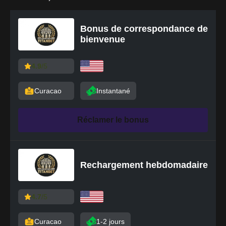
1
Bonus de correspondance de
bienvenue
4.9
/5
Curacao
Instantané
Réclamer le bonus
2
Rechargement hebdomadaire
4.7
/5
Curacao
1-2 jours