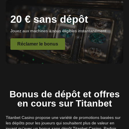
20 € sans dépôt
Jouez aux machines à sous éligibles instantanément
Réclamer le bonus
Bonus de dépôt et offres
en cours sur Titanbet
Titanbet Casino propose une variété de promotions basées sur
les dépôts pour les joueurs qui souhaitent plus de valeur en
jouant qu'avec un bonus sans dépôt Titanbet Casino. Parfois,