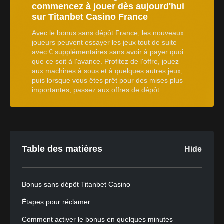
commencez à jouer dès aujourd'hui
sur Titanbet Casino France
Avec le bonus sans dépôt France, les nouveaux
joueurs peuvent essayer les jeux tout de suite
avec € supplémentaires sans avoir à payer quoi
que ce soit à l'avance. Profitez de l'offre, jouez
aux machines à sous et à quelques autres jeux,
puis lorsque vous êtes prêt pour des mises plus
importantes, passez aux offres de dépôt.
Table des matières
Hide
Bonus sans dépôt Titanbet Casino
Étapes pour réclamer
Comment activer le bonus en quelques minutes