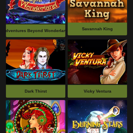
Savannah King
Adventures Beyond Wonderland
Dark Thirst
Vicky Ventura