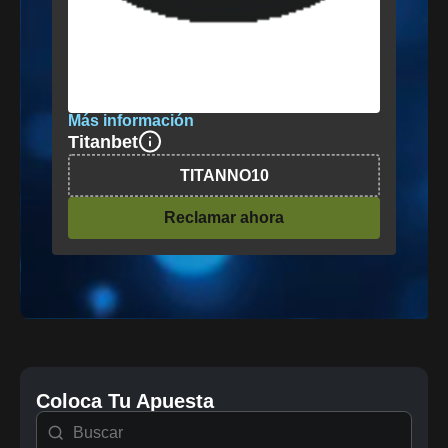
Más información
Titanbet
TITANNO10
Reclamar ahora
Coloca Tu Apuesta