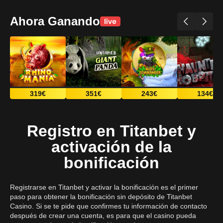
Ahora Ganando
319€
351€
243€
134€
Registro en Titanbet y
activación de la
bonificación
Registrarse en Titanbet y activar la bonificación es el primer
paso para obtener la bonificación sin depósito de Titanbet
Casino. Si se te pide que confirmes tu información de contacto
después de crear una cuenta, es para que el casino pueda