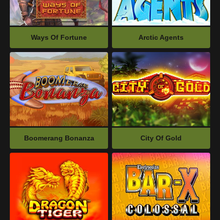
Ways Of Fortune
Arctic Agents
Boomerang Bonanza
City Of Gold