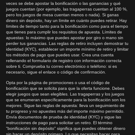
veces se debe apostar la bonificación o las ganancias y qué
juegos cuentan (por ejemplo, las tragaperras cuentan al 100 %,
pero los juegos de mesa cuentan menos o nada). Si ganas
dinero sin depósito, hay un límite en cuánto puedes retirar. Hay
límites de tiempo tanto para la bonificación como para el tiempo
que tienes para cumplir los requisitos de apuesta. Límites de
apuestas: lo máximo que puedes apostar por giro o mano sin
perder tus ganancias. Las reglas de retiro incluyen demostrar tu
identidad (KYC), establecer un importe mínimo de retiro y limitar
los métodos de pago que puedes usar. Crea una cuenta
rellenando el formulario de registro con información correcta
sobre ti. Comprueba tu correo electrónico o teléfono: si es
necesario, sigue el enlace o código de confirmación.
Opta por la página de promociones o usa el código de
bonificación que se solicita para que la oferta funcione. Debes
elegir juegos que sean elegibles. Las tragaperras y los juegos
que se enumeran específicamente para la bonificación son los
mejores. Sigue las reglas de apuesta: lleva un seguimiento de
tu progreso y no apuestes más del importe máximo permitido.
Envía documentos de prueba de identidad (KYC) y sigue las
instrucciones de pago para solicitar un retiro. El término
"bonificación sin depósito" significa que puedes obtener dinero
sin hacer un depósito primero. Lo que necesitas hacer para