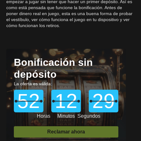
empezar a jugar sin tener que hacer un primer depósito. Así es
como está pensada que funcione la bonificación. Antes de
poner dinero real en juego, esta es una buena forma de probar
el vestíbulo, ver cómo funciona el juego en tu dispositivo y ver
cómo funcionan los retiros.
Bonificación sin
depósito
La oferta es válida:
52
12
28
Horas
Minutos
Segundos
Reclamar ahora