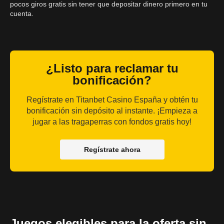
pocos giros gratis sin tener que depositar dinero primero en tu
cuenta.
¿Listo para reclamar tu
bonificación?
Regístrate en Titanbet Casino España y obtén tu
bonificación sin depósito al instante. ¡Empieza a
jugar a las tragaperras con fondos gratis hoy!
Regístrate ahora
Juegos elegibles para la oferta sin