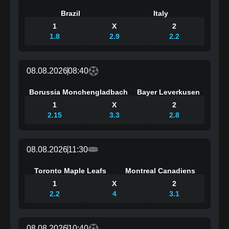
Brazil
Italy
1
X
2
1.8
2.9
2.2
08.08.2026
08:40
Borussia Monchengladbach
Bayer Leverkusen
1
X
2
2.15
3.3
2.8
08.08.2026
11:30
Toronto Maple Leafs
Montreal Canadiens
1
X
2
2.2
4
3.1
08.08.2026
10:40