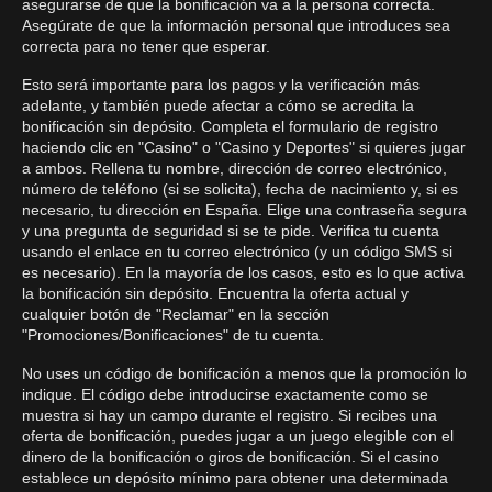
asegurarse de que la bonificación va a la persona correcta.
Asegúrate de que la información personal que introduces sea
correcta para no tener que esperar.
Esto será importante para los pagos y la verificación más
adelante, y también puede afectar a cómo se acredita la
bonificación sin depósito. Completa el formulario de registro
haciendo clic en "Casino" o "Casino y Deportes" si quieres jugar
a ambos. Rellena tu nombre, dirección de correo electrónico,
número de teléfono (si se solicita), fecha de nacimiento y, si es
necesario, tu dirección en España. Elige una contraseña segura
y una pregunta de seguridad si se te pide. Verifica tu cuenta
usando el enlace en tu correo electrónico (y un código SMS si
es necesario). En la mayoría de los casos, esto es lo que activa
la bonificación sin depósito. Encuentra la oferta actual y
cualquier botón de "Reclamar" en la sección
"Promociones/Bonificaciones" de tu cuenta.
No uses un código de bonificación a menos que la promoción lo
indique. El código debe introducirse exactamente como se
muestra si hay un campo durante el registro. Si recibes una
oferta de bonificación, puedes jugar a un juego elegible con el
dinero de la bonificación o giros de bonificación. Si el casino
establece un depósito mínimo para obtener una determinada