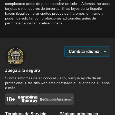
completarse antes de poder solicitar un cobro. Además, no uses
tarjetas o monederos de terceros. Si las leyes de tu España
hacen ilegal comprar ciertos productos, haremos lo mismo y
podemos solicitar comprobaciones adicionales antes de
permitirte depositar o retirar dinero.
Cambiar idioma
Juega a lo seguro
Si nota síntomas de adicción al juego, busque ayuda de un
profesional. Este sitio web está destinado a usuarios de 18 años
o más.
Términos de Servicio
Páginas principales