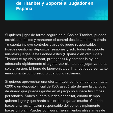
de Titanbet y Soporte al Jugador en
España
Si quieres jugar de forma segura en el Casino Titanbet, puedes
establecer límites y mantener el control desde la primera tirada.
Tu cuenta incluye controles claros de juego responsable.
Puedes gestionar depósitos, sesiones y solicitudes de soporte
mientras juegas, estés donde estés (España o en otro lugar).
Titanbet te ayuda a parar, proteger tu € y obtener la ayuda
adecuada rápidamente si alguna vez sientes que jugar ya no es
solo diversión. El bono de bienvenida de Titanbet debe ser tanto
emocionante como seguro cuando lo reclames.
Si quieres aprovechar una oferta mayor como un bono de hasta
€200 o un depósito inicial de €50, asegúrate de que la cantidad
de dinero que puedes gastar en el juego no supere tus límites
personales. Sabes cuánto puedes depositar, cuánto tiempo
quieres jugar y qué harás si pierdes o ganas mucho. Cuando
haces una reclamación responsable del bono, simplemente
haces un plan. Puedes configurar herramientas útiles antes de