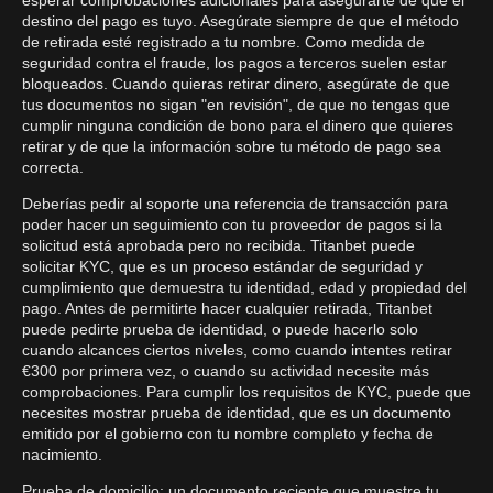
esperar comprobaciones adicionales para asegurarte de que el
destino del pago es tuyo. Asegúrate siempre de que el método
de retirada esté registrado a tu nombre. Como medida de
seguridad contra el fraude, los pagos a terceros suelen estar
bloqueados. Cuando quieras retirar dinero, asegúrate de que
tus documentos no sigan "en revisión", de que no tengas que
cumplir ninguna condición de bono para el dinero que quieres
retirar y de que la información sobre tu método de pago sea
correcta.
Deberías pedir al soporte una referencia de transacción para
poder hacer un seguimiento con tu proveedor de pagos si la
solicitud está aprobada pero no recibida. Titanbet puede
solicitar KYC, que es un proceso estándar de seguridad y
cumplimiento que demuestra tu identidad, edad y propiedad del
pago. Antes de permitirte hacer cualquier retirada, Titanbet
puede pedirte prueba de identidad, o puede hacerlo solo
cuando alcances ciertos niveles, como cuando intentes retirar
€300 por primera vez, o cuando su actividad necesite más
comprobaciones. Para cumplir los requisitos de KYC, puede que
necesites mostrar prueba de identidad, que es un documento
emitido por el gobierno con tu nombre completo y fecha de
nacimiento.
Prueba de domicilio: un documento reciente que muestre tu