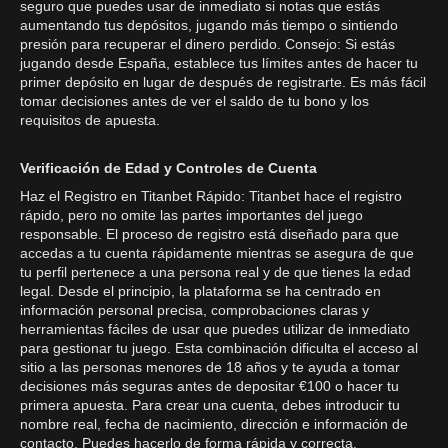
seguro que puedes usar de inmediato si notas que estás
aumentando tus depósitos, jugando más tiempo o sintiendo
presión para recuperar el dinero perdido. Consejo: Si estás
jugando desde España, establece tus límites antes de hacer tu
primer depósito en lugar de después de registrarte. Es más fácil
tomar decisiones antes de ver el saldo de tu bono y los
requisitos de apuesta.
Verificación de Edad y Controles de Cuenta
Haz el Registro en Titanbet Rápido: Titanbet hace el registro
rápido, pero no omite las partes importantes del juego
responsable. El proceso de registro está diseñado para que
accedas a tu cuenta rápidamente mientras se asegura de que
tu perfil pertenece a una persona real y de que tienes la edad
legal. Desde el principio, la plataforma se ha centrado en
información personal precisa, comprobaciones claras y
herramientas fáciles de usar que puedes utilizar de inmediato
para gestionar tu juego. Esta combinación dificulta el acceso al
sitio a las personas menores de 18 años y te ayuda a tomar
decisiones más seguras antes de depositar €100 o hacer tu
primera apuesta. Para crear una cuenta, debes introducir tu
nombre real, fecha de nacimiento, dirección e información de
contacto. Puedes hacerlo de forma rápida y correcta.