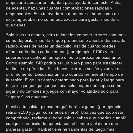
empezar a apostar en Titanbet para ayudarte con esto. Antes
de aceptar, haz unas cuantas comprobaciones rápidas y
responsables. Esto te ayudará a mantener el bono como un
extra agradable, no como una excusa para gastar más de lo
que tienes.
Solo lleva un minuto, pero te impiden cometer errores comunes
como depositar más de lo que pretendías o apostar demasiado
rápido. Antes de hacer un depósito, decide cuánto puedes
añadir cada día o cada semana (por ejemplo, €100) y no
superes esa cantidad, aunque el bono parezca emocionante.
Como ejemplo, €40 podría ser un buen punto para establecer
un límite de pérdidas. Si lo haces, cierra la sesión y vuelve en
otro momento. Descansa un rato cuando termine el tiempo de
la sesión. Elige un tiempo determinado para jugar y luego para.
Elige los juegos que juegas; usa solo juegos que sepas cómo
jugar y no cambies a juegos con mayor volatilidad solo para
"superar" las apuestas.
Planifica tu salida: piensa en qué harás si ganas (por ejemplo,
retirar €150 y jugar con menos dinero). Una vez que todo esté
comprobado, reclama el bono solo si sabes que puedes cumplir
cualquier requisito de apuesta con el tiempo y el dinero que
planeas gastar. Titanbet tiene herramientas de juego más