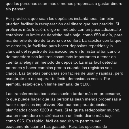
que las personas sean más o menos propensas a gastar dinero
sin pensar.
Por prácticos que sean los depósitos instantáneos, también
pueden facilitar la recuperación del dinero que has perdido. Si
prefieres más fricción, elige un método con un paso adicional o
establece un límite de depósito más bajo, como €50 al día, para
mantenerte dentro de tu zona de confort. La rapidez con la que
se acredita, la facilidad para hacer depósitos repetidos y la
claridad del registro de transacciones en tu historial bancario o
de monedero son las tres cosas más importantes a tener en
cuenta al elegir un método de depósito. Es más fácil detectar
patrones y hacer cambios pronto cuando los registros son
claros. Las tarjetas bancarias son fáciles de usar y rápidas, pero
asegúrate de no superar tu límite demasiadas veces. Por
ejemplo, establece un límite semanal de €100.
Las transferencias bancarias suelen tardar más en procesarse,
lo que puede hacer que las personas sean menos propensas a
hacer depósitos impulsivos. Son buenas para depósitos
planificados como €200 al mes. Si te gusta redepositar mucho,
usa un monedero electrónico con un límite diario más bajo
como €25. Es rápido, fácil de seguir y te permite ver
exactamente cuánto has gastado. Para las opciones de