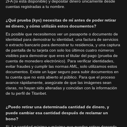
2FA (si está disponible) y depositar dinero únicamente desde
cuentas registradas a tu nombre.
¿Qué prueba (kyc) necesitas de mí antes de poder retirar
mi dinero, y cómo utilizáis estos documentos?
Es posible que necesitemos ver un pasaporte o documento de
identidad para demostrar tu identidad, una factura de servicios
o extracto bancario para demostrar tu residencia, y una captura
de pantalla de tu tarjeta con solo los últimos cuatro números
visibles para demostrar que eres el titular del pago (prueba de
cuenta de monedero electrónico). Para verificar identidades,
evitar fraudes y cumplir las normas AML, solo utilizamos estos
documentos. Existe un lugar seguro para subir documentos en
tu cuenta que no está abierto al público. Para que el proceso
avance rápidamente, asegúrate de que las imágenes sean
claras, no hayan sido alteradas y coincidan con la información
de tu perfil de Titanbet.
¿Puedo retirar una determinada cantidad de dinero, y
puede cambiar esa cantidad después de reclamar un
bono?
Sí. La cantidad mínima y máxima que puedes retirar depende