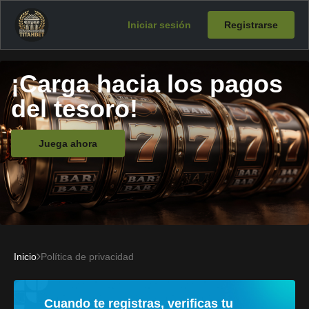
Iniciar sesión
Registrarse
¡Carga hacia los pagos
del tesoro!
Juega ahora
Inicio
Política de privacidad
Cuando te registras, verificas tu