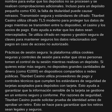
nombre para evitar que los depósitos no se procesen y se
realicen comprobaciones adicionales. Incluso para un depósito
pequeño como €30, la falta de titularidad puede causar
retrasos. Transmisión segura y estándares de cifrado: Titanbet
Casino utiliza cifrado TLS moderno para proteger tus datos de
pago mientras se transmiten entre tu dispositivo, el casino y los
socios de pago. Esto ayuda a evitar que los datos sean
interceptados. Se utiliza cifrado en reposo y gestión segura de
claves para mantener seguros los datos relacionados con
pagos en caso de acceso no autorizado.
Prácticas de sesión segura: la plataforma utiliza cookies
seguras y controles de sesión para evitar que otras personas
tomen el control de tu sesión mientras realizas un depósito. Si
quieres estar más seguro, no deposites grandes cantidades de
dinero (como €1000) en dispositivos compartidos o redes
públicas. Titanbet Casino utiliza proveedores de pago y
controles técnicos que cumplen los estándares de seguridad de
tarjetas aceptados para depósitos con tarjeta. Esto ayuda a
garantizar que la información sensible de la tarjeta se gestione
en un entorno seguro y conforme. Por razones de seguridad,
Titanbet Casino puede solicitar prueba de identidad antes de
aprobar un retiro. Esto se hace para garantizar que los retiros
sean legales y seguros.