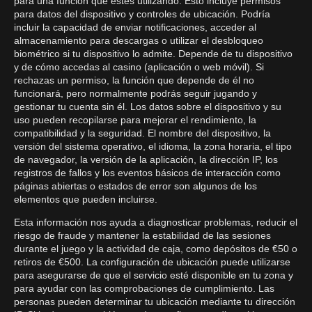
para una función que estés utilizando. Esto incluye permisos
para datos del dispositivo y controles de ubicación. Podría
incluir la capacidad de enviar notificaciones, acceder al
almacenamiento para descargas o utilizar el desbloqueo
biométrico si tu dispositivo lo admite. Depende de tu dispositivo
y de cómo accedas al casino (aplicación o web móvil). Si
rechazas un permiso, la función que depende de él no
funcionará, pero normalmente podrás seguir jugando y
gestionar tu cuenta sin él. Los datos sobre el dispositivo y su
uso pueden recopilarse para mejorar el rendimiento, la
compatibilidad y la seguridad. El nombre del dispositivo, la
versión del sistema operativo, el idioma, la zona horaria, el tipo
de navegador, la versión de la aplicación, la dirección IP, los
registros de fallos y los eventos básicos de interacción como
páginas abiertas o estados de error son algunos de los
elementos que pueden incluirse.
Esta información nos ayuda a diagnosticar problemas, reducir el
riesgo de fraude y mantener la estabilidad de las sesiones
durante el juego y la actividad de caja, como depósitos de €50 o
retiros de €500. La configuración de ubicación puede utilizarse
para asegurarse de que el servicio esté disponible en tu zona y
para ayudar con las comprobaciones de cumplimiento. Las
personas pueden determinar tu ubicación mediante tu dirección