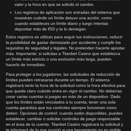
valor y la hora en que se solicitó el cambio.
Los registros de aplicación son entradas del sistema que
muestran cuándo un límite detuvo una acción, como
cuando estableces un límite diario y luego intentas
depositar más de €50 y te lo deniegan.
Estos registros se utilizan para seguir tus instrucciones, reducir
la posibilidad de gastar demasiado por accidente y cumplir los
requisitos de seguridad y legales. No pretenden hacerte apostar
más. Importante: si solicitas a Titanbet Casino que establezca
un límite más estricto o una exclusión más larga, pueden
hacerlo de inmediato.
Para proteger a los jugadores, las solicitudes de reducción de
límites pueden retrasarse durante un tiempo. El sistema
registrará tanto la hora de la solicitud como la hora efectiva para
que quede claro cuándo entra en vigor el cambio. No deberías
crear varias cuentas si juegas en más de un dispositivo. Dado
que los límites están vinculados a tu cuenta, tener una sola
cuenta garantiza que tus controles siempre funcionen como
deben. Opciones de control: cuando estén disponibles, puedes
establecer, cambiar o solicitar controles de juego responsable
en el área de tu cuenta. Titanbet Casino registrará tu solicitud y
te informará de lo que ocurrió si una herramienta no es visible