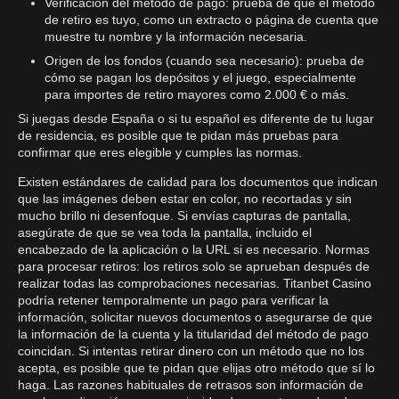
Verificación del método de pago: prueba de que el método
de retiro es tuyo, como un extracto o página de cuenta que
muestre tu nombre y la información necesaria.
Origen de los fondos (cuando sea necesario): prueba de
cómo se pagan los depósitos y el juego, especialmente
para importes de retiro mayores como 2.000 € o más.
Si juegas desde España o si tu español es diferente de tu lugar
de residencia, es posible que te pidan más pruebas para
confirmar que eres elegible y cumples las normas.
Existen estándares de calidad para los documentos que indican
que las imágenes deben estar en color, no recortadas y sin
mucho brillo ni desenfoque. Si envías capturas de pantalla,
asegúrate de que se vea toda la pantalla, incluido el
encabezado de la aplicación o la URL si es necesario. Normas
para procesar retiros: los retiros solo se aprueban después de
realizar todas las comprobaciones necesarias. Titanbet Casino
podría retener temporalmente un pago para verificar la
información, solicitar nuevos documentos o asegurarse de que
la información de la cuenta y la titularidad del método de pago
coincidan. Si intentas retirar dinero con un método que no los
acepta, es posible que te pidan que elijas otro método que sí lo
haga. Las razones habituales de retrasos son información de