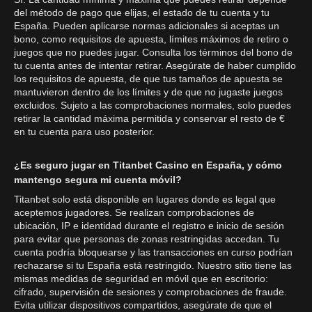
del método de pago que elijas, el estado de tu cuenta y tu
España. Pueden aplicarse normas adicionales si aceptas un
bono, como requisitos de apuesta, límites máximos de retiro o
juegos que no puedes jugar. Consulta los términos del bono de
tu cuenta antes de intentar retirar. Asegúrate de haber cumplido
los requisitos de apuesta, de que tus tamaños de apuesta se
mantuvieron dentro de los límites y de que no jugaste juegos
excluidos. Sujeto a las comprobaciones normales, solo puedes
retirar la cantidad máxima permitida y conservar el resto de €
en tu cuenta para uso posterior.
¿Es seguro jugar en Titanbet Casino en España, y cómo
mantengo segura mi cuenta móvil?
Titanbet solo está disponible en lugares donde es legal que
aceptemos jugadores. Se realizan comprobaciones de
ubicación, IP e identidad durante el registro e inicio de sesión
para evitar que personas de zonas restringidas accedan. Tu
cuenta podría bloquearse y las transacciones en curso podrían
rechazarse si tu España está restringido. Nuestro sitio tiene las
mismas medidas de seguridad en móvil que en escritorio:
cifrado, supervisión de sesiones y comprobaciones de fraude.
Evita utilizar dispositivos compartidos, asegúrate de que el