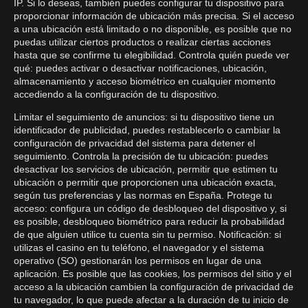
IP. Si lo deseas, también puedes configurar tu dispositivo para
proporcionar información de ubicación más precisa. Si el acceso
a una ubicación está limitado o no disponible, es posible que no
puedas utilizar ciertos productos o realizar ciertas acciones
hasta que se confirme tu elegibilidad. Controla quién puede ver
qué: puedes activar o desactivar notificaciones, ubicación,
almacenamiento y acceso biométrico en cualquier momento
accediendo a la configuración de tu dispositivo.
Limitar el seguimiento de anuncios: si tu dispositivo tiene un
identificador de publicidad, puedes restablecerlo o cambiar la
configuración de privacidad del sistema para detener el
seguimiento. Controla la precisión de tu ubicación: puedes
desactivar los servicios de ubicación, permitir que estimen tu
ubicación o permitir que proporcionen una ubicación exacta,
según tus preferencias y las normas en España. Protege tu
acceso: configura un código de desbloqueo del dispositivo y, si
es posible, desbloqueo biométrico para reducir la probabilidad
de que alguien utilice tu cuenta sin tu permiso. Notificación: si
utilizas el casino en tu teléfono, el navegador y el sistema
operativo (SO) gestionarán los permisos en lugar de una
aplicación. Es posible que las cookies, los permisos del sitio y el
acceso a la ubicación cambien la configuración de privacidad de
tu navegador, lo que puede afectar a la duración de tu inicio de