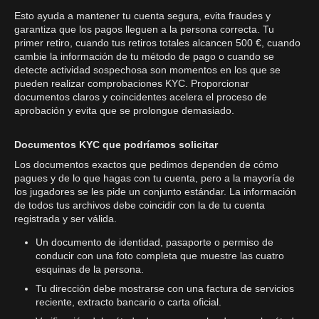
Esto ayuda a mantener tu cuenta segura, evita fraudes y
garantiza que los pagos lleguen a la persona correcta. Tu
primer retiro, cuando tus retiros totales alcancen 500 €, cuando
cambie la información de tu método de pago o cuando se
detecte actividad sospechosa son momentos en los que se
pueden realizar comprobaciones KYC. Proporcionar
documentos claros y coincidentes acelera el proceso de
aprobación y evita que se prolongue demasiado.
Documentos KYC que podríamos solicitar
Los documentos exactos que pedimos dependen de cómo
pagues y de lo que hagas con tu cuenta, pero a la mayoría de
los jugadores se les pide un conjunto estándar. La información
de todos tus archivos debe coincidir con la de tu cuenta
registrada y ser válida.
Un documento de identidad, pasaporte o permiso de
conducir con una foto completa que muestre las cuatro
esquinas de la persona.
Tu dirección debe mostrarse con una factura de servicios
reciente, extracto bancario o carta oficial.