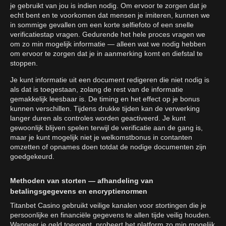
je gebruikt van jou is indien nodig. Om ervoor te zorgen dat je
echt bent en te voorkomen dat mensen je imiteren, kunnen we
in sommige gevallen om een korte selfiefoto of een snelle
verificatiestap vragen. Gedurende het hele proces vragen we
om zo min mogelijk informatie — alleen wat we nodig hebben
om ervoor te zorgen dat je in aanmerking komt en diefstal te
stoppen.
Je kunt informatie uit een document redigeren die niet nodig is
als dat is toegestaan, zolang de rest van de informatie
gemakkelijk leesbaar is. De timing en het effect op je bonus
kunnen verschillen. Tijdens drukke tijden kan de verwerking
langer duren als controles worden geactiveerd. Je kunt
gewoonlijk blijven spelen terwijl de verificatie aan de gang is,
maar je kunt mogelijk niet je welkomstbonus in contanten
omzetten of opnames doen totdat de nodige documenten zijn
goedgekeurd.
Methoden van storten — afhandeling van
betalingsgegevens en encryptienormen
Titanbet Casino gebruikt veilige kanalen voor stortingen die je
persoonlijke en financiële gegevens te allen tijde veilig houden.
Wanneer je geld toevoegt, probeert het platform zo min mogelijk