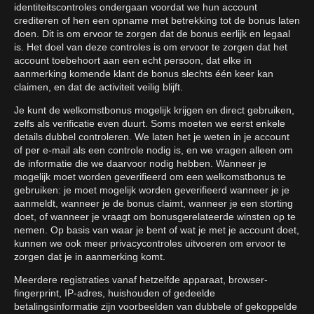
identiteitscontroles ondergaan voordat we hun account
crediteren of hen een opname met betrekking tot de bonus laten
doen. Dit is om ervoor te zorgen dat de bonus eerlijk en legaal
is. Het doel van deze controles is om ervoor te zorgen dat het
account toebehoort aan een echt persoon, dat elke in
aanmerking komende klant de bonus slechts één keer kan
claimen, en dat de activiteit veilig blijft.
Je kunt de welkomstbonus mogelijk krijgen en direct gebruiken,
zelfs als verificatie even duurt. Soms moeten we eerst enkele
details dubbel controleren. We laten het je weten in je account
of per e-mail als een controle nodig is, en we vragen alleen om
de informatie die we daarvoor nodig hebben. Wanneer je
mogelijk moet worden geverifieerd om een welkomstbonus te
gebruiken: je moet mogelijk worden geverifieerd wanneer je je
aanmeldt, wanneer je de bonus claimt, wanneer je een storting
doet, of wanneer je vraagt om bonusgerelateerde winsten op te
nemen. Op basis van waar je bent of wat je met je account doet,
kunnen we ook meer privacycontroles uitvoeren om ervoor te
zorgen dat je in aanmerking komt.
Meerdere registraties vanaf hetzelfde apparaat, browser-
fingerprint, IP-adres, huishouden of gedeelde
betalingsinformatie zijn voorbeelden van dubbele of gekoppelde