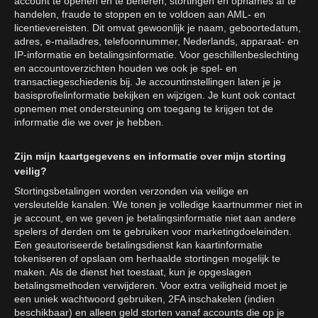
account te openen en te beheren, stortingen en opnames af te
handelen, fraude te stoppen en te voldoen aan AML- en
licentievereisten. Dit omvat gewoonlijk je naam, geboortedatum,
adres, e-mailadres, telefoonnummer, Nederlands, apparaat- en
IP-informatie en betalingsinformatie. Voor geschillenbeslechting
en accountoverzichten houden we ook je spel- en
transactiegeschiedenis bij. Je accountinstellingen laten je je
basisprofielinformatie bekijken en wijzigen. Je kunt ook contact
opnemen met ondersteuning om toegang te krijgen tot de
informatie die we over je hebben.
Zijn mijn kaartgegevens en informatie over mijn storting
veilig?
Stortingsbetalingen worden verzonden via veilige en
versleutelde kanalen. We tonen je volledige kaartnummer niet in
je account, en we geven je betalingsinformatie niet aan andere
spelers of derden om te gebruiken voor marketingdoeleinden.
Een geautoriseerde betalingsdienst kan kaartinformatie
tokeniseren of opslaan om herhaalde stortingen mogelijk te
maken. Als de dienst het toestaat, kun je opgeslagen
betalingsmethoden verwijderen. Voor extra veiligheid moet je
een uniek wachtwoord gebruiken, 2FA inschakelen (indien
beschikbaar) en alleen geld storten vanaf accounts die op je