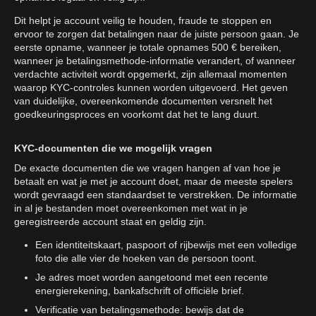
Dit helpt je account veilig te houden, fraude te stoppen en
ervoor te zorgen dat betalingen naar de juiste persoon gaan. Je
eerste opname, wanneer je totale opnames 500 € bereiken,
wanneer je betalingsmethode-informatie verandert, of wanneer
verdachte activiteit wordt opgemerkt, zijn allemaal momenten
waarop KYC-controles kunnen worden uitgevoerd. Het geven
van duidelijke, overeenkomende documenten versnelt het
goedkeuringsproces en voorkomt dat het te lang duurt.
KYC-documenten die we mogelijk vragen
De exacte documenten die we vragen hangen af van hoe je
betaalt en wat je met je account doet, maar de meeste spelers
wordt gevraagd een standaardset te verstrekken. De informatie
in al je bestanden moet overeenkomen met wat in je
geregistreerde account staat en geldig zijn.
Een identiteitskaart, paspoort of rijbewijs met een volledige
foto die alle vier de hoeken van de persoon toont.
Je adres moet worden aangetoond met een recente
energierekening, bankafschrift of officiële brief.
Verificatie van betalingsmethode: bewijs dat de