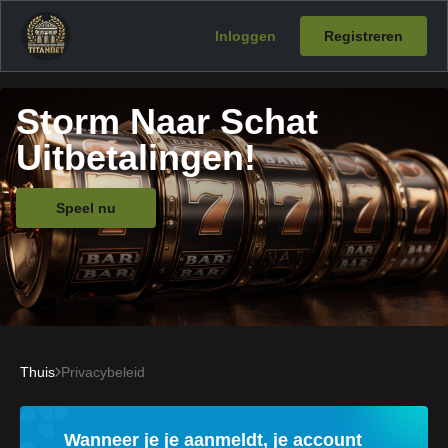
Inloggen
Registreren
Storm Naar Schat
Uitbetalingen!
Speel nu
Thuis
Privacybeleid
Wanneer je je aanmeldt, je account