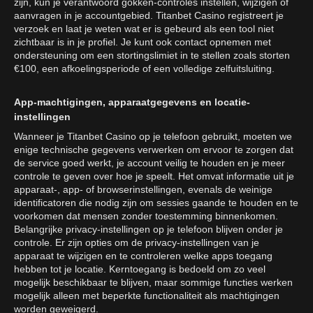
zijn, kun je verantwoord gokken-controles instellen, wijzigen of
aanvragen in je accountgebied. Titanbet Casino registreert je
verzoek en laat je weten wat er is gebeurd als een tool niet
zichtbaar is in je profiel. Je kunt ook contact opnemen met
ondersteuning om een stortingslimiet in te stellen zoals storten
€100, een afkoelingsperiode of een volledige zelfuitsluiting.
App-machtigingen, apparaatgegevens en locatie-
instellingen
Wanneer je Titanbet Casino op je telefoon gebruikt, moeten we
enige technische gegevens verwerken om ervoor te zorgen dat
de service goed werkt, je account veilig te houden en je meer
controle te geven over hoe je speelt. Het omvat informatie uit je
apparaat-, app- of browserinstellingen, evenals de weinige
identificatoren die nodig zijn om sessies gaande te houden en te
voorkomen dat mensen zonder toestemming binnenkomen.
Belangrijke privacy-instellingen op je telefoon blijven onder je
controle. Er zijn opties om de privacy-instellingen van je
apparaat te wijzigen en te controleren welke apps toegang
hebben tot je locatie. Kerntoegang is bedoeld om zo veel
mogelijk beschikbaar te blijven, maar sommige functies werken
mogelijk alleen met beperkte functionaliteit als machtigingen
worden geweigerd.