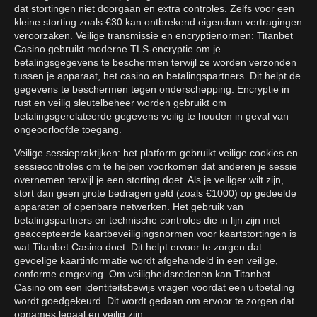
dat stortingen niet doorgaan en extra controles. Zelfs voor een
kleine storting zoals €30 kan ontbrekend eigendom vertragingen
veroorzaken. Veilige transmissie en encryptienormen: Titanbet
Casino gebruikt moderne TLS-encryptie om je
betalingsgegevens te beschermen terwijl ze worden verzonden
tussen je apparaat, het casino en betalingspartners. Dit helpt de
gegevens te beschermen tegen onderschepping. Encryptie in
rust en veilig sleutelbeheer worden gebruikt om
betalingsgerelateerde gegevens veilig te houden in geval van
ongeoorloofde toegang.
Veilige sessiepraktijken: het platform gebruikt veilige cookies en
sessiecontroles om te helpen voorkomen dat anderen je sessie
overnemen terwijl je een storting doet. Als je veiliger wilt zijn,
stort dan geen grote bedragen geld (zoals €1000) op gedeelde
apparaten of openbare netwerken. Het gebruik van
betalingspartners en technische controles die in lijn zijn met
geaccepteerde kaartbeveiligingsnormen voor kaartstortingen is
wat Titanbet Casino doet. Dit helpt ervoor te zorgen dat
gevoelige kaartinformatie wordt afgehandeld in een veilige,
conforme omgeving. Om veiligheidsredenen kan Titanbet
Casino om een identiteitsbewijs vragen voordat een uitbetaling
wordt goedgekeurd. Dit wordt gedaan om ervoor te zorgen dat
opnames legaal en veilig zijn.