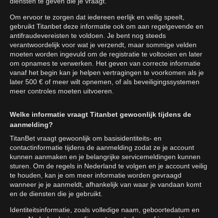
diensten te geven die je vraagt.
Om ervoor te zorgen dat iedereen eerlijk en veilig speelt,
gebruikt Titanbet deze informatie ook om aan regelgevende en
antifraudevereisten te voldoen. Je bent nog steeds
verantwoordelijk voor wat je verzendt, maar sommige velden
moeten worden ingevuld om de registratie te voltooien en later
om opnames te verwerken. Het geven van correcte informatie
vanaf het begin kan je helpen vertragingen te voorkomen als je
later 500 € of meer wilt opnemen, of als beveiligingssystemen
meer controles moeten uitvoeren.
Welke informatie vraagt Titanbet gewoonlijk tijdens de
aanmelding?
TitanBet vraagt gewoonlijk om basisidentiteits- en
contactinformatie tijdens de aanmelding zodat ze je account
kunnen aanmaken en je belangrijke servicemeldingen kunnen
sturen. Om de regels in Nederland te volgen en je account veilig
te houden, kan je om meer informatie worden gevraagd
wanneer je je aanmeldt, afhankelijk van waar je vandaan komt
en de diensten die je gebruikt.
Identiteitsinformatie, zoals volledige naam, geboortedatum en