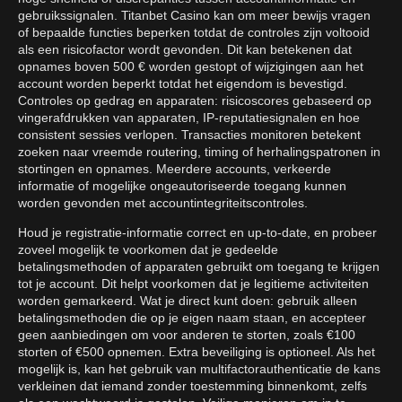
gebruikssignalen. Titanbet Casino kan om meer bewijs vragen
of bepaalde functies beperken totdat de controles zijn voltooid
als een risicofactor wordt gevonden. Dit kan betekenen dat
opnames boven 500 € worden gestopt of wijzigingen aan het
account worden beperkt totdat het eigendom is bevestigd.
Controles op gedrag en apparaten: risicoscores gebaseerd op
vingerafdrukken van apparaten, IP-reputatiesignalen en hoe
consistent sessies verlopen. Transacties monitoren betekent
zoeken naar vreemde routering, timing of herhalingspatronen in
stortingen en opnames. Meerdere accounts, verkeerde
informatie of mogelijke ongeautoriseerde toegang kunnen
worden gevonden met accountintegriteitscontroles.
Houd je registratie-informatie correct en up-to-date, en probeer
zoveel mogelijk te voorkomen dat je gedeelde
betalingsmethoden of apparaten gebruikt om toegang te krijgen
tot je account. Dit helpt voorkomen dat je legitieme activiteiten
worden gemarkeerd. Wat je direct kunt doen: gebruik alleen
betalingsmethoden die op je eigen naam staan, en accepteer
geen aanbiedingen om voor anderen te storten, zoals €100
storten of €500 opnemen. Extra beveiliging is optioneel. Als het
mogelijk is, kan het gebruik van multifactorauthenticatie de kans
verkleinen dat iemand zonder toestemming binnenkomt, zelfs