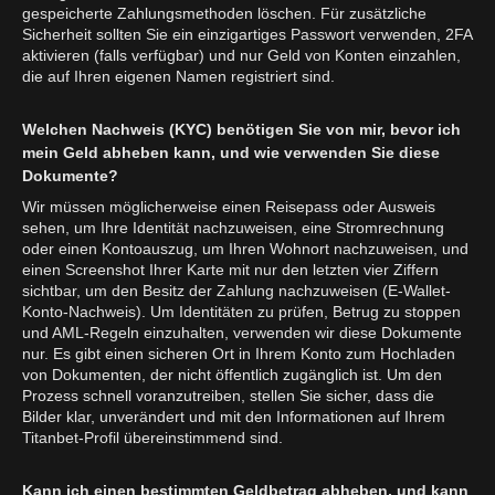
gespeicherte Zahlungsmethoden löschen. Für zusätzliche
Sicherheit sollten Sie ein einzigartiges Passwort verwenden, 2FA
aktivieren (falls verfügbar) und nur Geld von Konten einzahlen,
die auf Ihren eigenen Namen registriert sind.
Welchen Nachweis (KYC) benötigen Sie von mir, bevor ich
mein Geld abheben kann, und wie verwenden Sie diese
Dokumente?
Wir müssen möglicherweise einen Reisepass oder Ausweis
sehen, um Ihre Identität nachzuweisen, eine Stromrechnung
oder einen Kontoauszug, um Ihren Wohnort nachzuweisen, und
einen Screenshot Ihrer Karte mit nur den letzten vier Ziffern
sichtbar, um den Besitz der Zahlung nachzuweisen (E-Wallet-
Konto-Nachweis). Um Identitäten zu prüfen, Betrug zu stoppen
und AML-Regeln einzuhalten, verwenden wir diese Dokumente
nur. Es gibt einen sicheren Ort in Ihrem Konto zum Hochladen
von Dokumenten, der nicht öffentlich zugänglich ist. Um den
Prozess schnell voranzutreiben, stellen Sie sicher, dass die
Bilder klar, unverändert und mit den Informationen auf Ihrem
Titanbet-Profil übereinstimmend sind.
Kann ich einen bestimmten Geldbetrag abheben, und kann