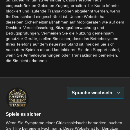
durchgeführt, um zu verhindern, dass Personen aus
eingeschränkten Gebieten Zugang erhalten. Ihr Konto könnte
blockiert und laufende Transaktionen abgelehnt werden, wenn
Ihr Deutschland eingeschränkt ist. Unsere Website hat
dieselben Sicherheitsmaßnahmen auf Mobilgeräten wie auf dem
Desktop: Verschlüsselung, Sitzungsüberwachung und
Betrugsprüfungen. Vermeiden Sie die Nutzung gemeinsam
genutzter Geräte, stellen Sie sicher, dass das Betriebssystem
Ihres Telefons auf dem neuesten Stand ist, melden Sie sich
nach dem Spielen ab und kontaktieren Sie den Support sofort,
wenn Sie Anmeldewarnungen oder Transaktionen bemerken,
die Sie nicht erkennen.
Sprache wechseln
Spiele es sicher
Wenn Sie Symptome einer Glücksspielsucht bemerken, suchen
Sie Hilfe bei einem Fachmann. Diese Website ist für Benutzer