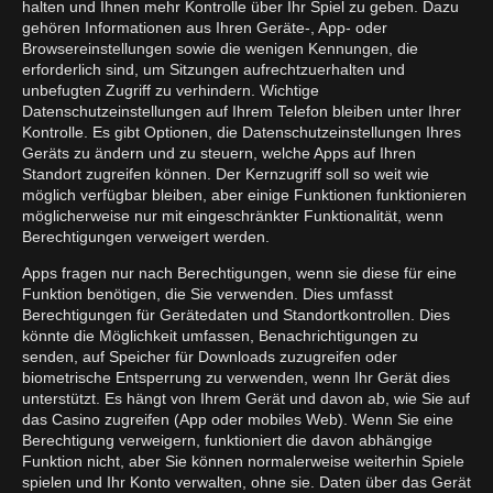
halten und Ihnen mehr Kontrolle über Ihr Spiel zu geben. Dazu
gehören Informationen aus Ihren Geräte-, App- oder
Browsereinstellungen sowie die wenigen Kennungen, die
erforderlich sind, um Sitzungen aufrechtzuerhalten und
unbefugten Zugriff zu verhindern. Wichtige
Datenschutzeinstellungen auf Ihrem Telefon bleiben unter Ihrer
Kontrolle. Es gibt Optionen, die Datenschutzeinstellungen Ihres
Geräts zu ändern und zu steuern, welche Apps auf Ihren
Standort zugreifen können. Der Kernzugriff soll so weit wie
möglich verfügbar bleiben, aber einige Funktionen funktionieren
möglicherweise nur mit eingeschränkter Funktionalität, wenn
Berechtigungen verweigert werden.
Apps fragen nur nach Berechtigungen, wenn sie diese für eine
Funktion benötigen, die Sie verwenden. Dies umfasst
Berechtigungen für Gerätedaten und Standortkontrollen. Dies
könnte die Möglichkeit umfassen, Benachrichtigungen zu
senden, auf Speicher für Downloads zuzugreifen oder
biometrische Entsperrung zu verwenden, wenn Ihr Gerät dies
unterstützt. Es hängt von Ihrem Gerät und davon ab, wie Sie auf
das Casino zugreifen (App oder mobiles Web). Wenn Sie eine
Berechtigung verweigern, funktioniert die davon abhängige
Funktion nicht, aber Sie können normalerweise weiterhin Spiele
spielen und Ihr Konto verwalten, ohne sie. Daten über das Gerät