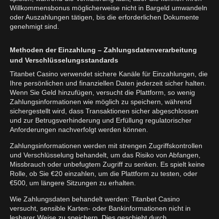
Willkommensbonus möglicherweise nicht in Bargeld umwandeln
oder Auszahlungen tätigen, bis die erforderlichen Dokumente
genehmigt sind.
Methoden der Einzahlung – Zahlungsdatenverarbeitung
und Verschlüsselungsstandards
Titanbet Casino verwendet sichere Kanäle für Einzahlungen, die
Ihre persönlichen und finanziellen Daten jederzeit sicher halten.
Wenn Sie Geld hinzufügen, versucht die Plattform, so wenig
Zahlungsinformationen wie möglich zu speichern, während
sichergestellt wird, dass Transaktionen sicher abgeschlossen
und zur Betrugsverhinderung und Erfüllung regulatorischer
Anforderungen nachverfolgt werden können.
Zahlungsinformationen werden mit strengen Zugriffskontrollen
und Verschlüsselung behandelt, um das Risiko von Abfangen,
Missbrauch oder unbefugtem Zugriff zu senken. Es spielt keine
Rolle, ob Sie €20 einzahlen, um die Plattform zu testen, oder
€500, um längere Sitzungen zu erhalten.
Wie Zahlungsdaten behandelt werden: Titanbet Casino
versucht, sensible Karten- oder Bankinformationen nicht in
lesbarer Weise zu speichern. Dies geschieht durch