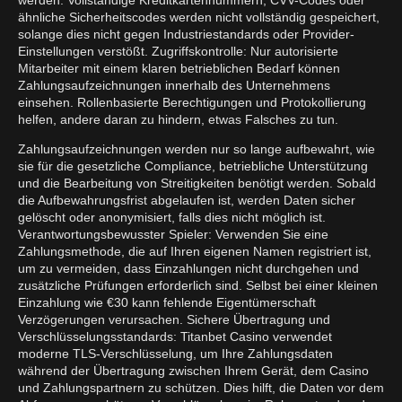
werden. Vollständige Kreditkartennummern, CVV-Codes oder
ähnliche Sicherheitscodes werden nicht vollständig gespeichert,
solange dies nicht gegen Industriestandards oder Provider-
Einstellungen verstößt. Zugriffskontrolle: Nur autorisierte
Mitarbeiter mit einem klaren betrieblichen Bedarf können
Zahlungsaufzeichnungen innerhalb des Unternehmens
einsehen. Rollenbasierte Berechtigungen und Protokollierung
helfen, andere daran zu hindern, etwas Falsches zu tun.
Zahlungsaufzeichnungen werden nur so lange aufbewahrt, wie
sie für die gesetzliche Compliance, betriebliche Unterstützung
und die Bearbeitung von Streitigkeiten benötigt werden. Sobald
die Aufbewahrungsfrist abgelaufen ist, werden Daten sicher
gelöscht oder anonymisiert, falls dies nicht möglich ist.
Verantwortungsbewusster Spieler: Verwenden Sie eine
Zahlungsmethode, die auf Ihren eigenen Namen registriert ist,
um zu vermeiden, dass Einzahlungen nicht durchgehen und
zusätzliche Prüfungen erforderlich sind. Selbst bei einer kleinen
Einzahlung wie €30 kann fehlende Eigentümerschaft
Verzögerungen verursachen. Sichere Übertragung und
Verschlüsselungsstandards: Titanbet Casino verwendet
moderne TLS-Verschlüsselung, um Ihre Zahlungsdaten
während der Übertragung zwischen Ihrem Gerät, dem Casino
und Zahlungspartnern zu schützen. Dies hilft, die Daten vor dem