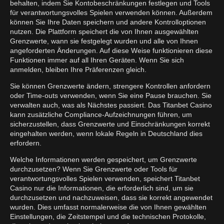
behalten, indem Sie Kontobeschränkungen festlegen und Tools
für verantwortungsvolles Spielen verwenden können. Außerdem
können Sie Ihre Daten speichern und andere Kontrolloptionen
nutzen. Die Plattform speichert die von Ihnen ausgewählten
Grenzwerte, wann sie festgelegt wurden und alle von Ihnen
angeforderten Änderungen. Auf diese Weise funktionieren diese
Funktionen immer auf all Ihren Geräten. Wenn Sie sich
anmelden, bleiben Ihre Präferenzen gleich.
Sie können Grenzwerte ändern, strengere Kontrollen anfordern
oder Time-outs verwenden, wenn Sie eine Pause brauchen. Sie
verwalten auch, was als Nächstes passiert. Das Titanbet Casino
kann zusätzliche Compliance-Aufzeichnungen führen, um
sicherzustellen, dass Grenzwerte und Einschränkungen korrekt
eingehalten werden, wenn lokale Regeln in Deutschland dies
erfordern.
Welche Informationen werden gespeichert, um Grenzwerte
durchzusetzen? Wenn Sie Grenzwerte oder Tools für
verantwortungsvolles Spielen verwenden, speichert Titanbet
Casino nur die Informationen, die erforderlich sind, um sie
durchzusetzen und nachzuweisen, dass sie korrekt angewendet
wurden. Dies umfasst normalerweise die von Ihnen gewählten
Einstellungen, die Zeitstempel und die technischen Protokolle,