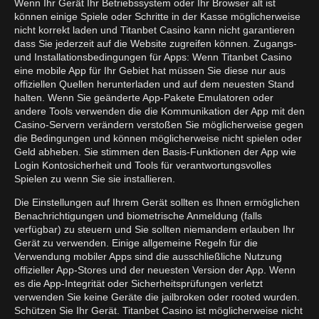
Wenn Ihr Gerät Ihr Betriebssystem oder Ihr Browser alt ist
können einige Spiele oder Schritte in der Kasse möglicherweise
nicht korrekt laden und Titanbet Casino kann nicht garantieren
dass Sie jederzeit auf die Website zugreifen können. Zugangs-
und Installationsbedingungen für Apps: Wenn Titanbet Casino
eine mobile App für Ihr Gebiet hat müssen Sie diese nur aus
offiziellen Quellen herunterladen und auf dem neuesten Stand
halten. Wenn Sie geänderte App-Pakete Emulatoren oder
andere Tools verwenden die die Kommunikation der App mit den
Casino-Servern verändern verstoßen Sie möglicherweise gegen
die Bedingungen und können möglicherweise nicht spielen oder
Geld abheben. Sie stimmen den Basis-Funktionen der App wie
Login Kontosicherheit und Tools für verantwortungsvolles
Spielen zu wenn Sie sie installieren.
Die Einstellungen auf Ihrem Gerät sollten es Ihnen ermöglichen
Benachrichtigungen und biometrische Anmeldung (falls
verfügbar) zu steuern und Sie sollten niemandem erlauben Ihr
Gerät zu verwenden. Einige allgemeine Regeln für die
Verwendung mobiler Apps sind die ausschließliche Nutzung
offizieller App-Stores und der neuesten Version der App. Wenn
es die App-Integrität oder Sicherheitsprüfungen verletzt
verwenden Sie keine Geräte die jailbroken oder rooted wurden.
Schützen Sie Ihr Gerät. Titanbet Casino ist möglicherweise nicht