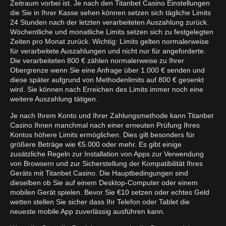
Zeitraum vorbei ist. Je nach den Titanbet Casino Einstellungen
die Sie in Ihrer Kasse sehen können setzen sich tägliche Limits
24 Stunden nach der letzten verarbeiteten Auszahlung zurück.
Wöchentliche und monatliche Limits setzen sich zu festgelegten
Zeiten pro Monat zurück. Wichtig: Limits gelten normalerweise
für verarbeitete Auszahlungen und nicht nur für angeforderte.
Die verarbeiteten 800 € zählen normalerweise zu Ihrer
Obergrenze wenn Sie eine Anfrage über 1.000 € senden und
diese später aufgrund von Methodenlimits auf 800 € gesenkt
wird. Sie können nach Erreichen des Limits immer noch eine
weitere Auszahlung tätigen.
Je nach Ihrem Konto und Ihrer Zahlungsmethode kann Titanbet
Casino Ihnen manchmal nach einer erneuten Prüfung Ihres
Kontos höhere Limits ermöglichen. Dies gilt besonders für
größere Beträge wie €5.000 oder mehr. Es gibt einige
zusätzliche Regeln zur Installation von Apps zur Verwendung
von Browsern und zur Sicherstellung der Kompatibilität Ihres
Geräts mit Titanbet Casino. Die Hauptbedingungen sind
dieselben ob Sie auf einem Desktop-Computer oder einem
mobilen Gerät spielen. Bevor Sie €10 setzen oder echtes Geld
wetten stellen Sie sicher dass Ihr Telefon oder Tablet die
neueste mobile App zuverlässig ausführen kann.