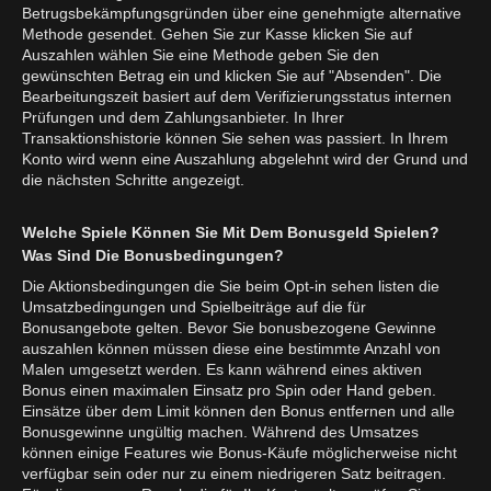
Betrugsbekämpfungsgründen über eine genehmigte alternative
Methode gesendet. Gehen Sie zur Kasse klicken Sie auf
Auszahlen wählen Sie eine Methode geben Sie den
gewünschten Betrag ein und klicken Sie auf "Absenden". Die
Bearbeitungszeit basiert auf dem Verifizierungsstatus internen
Prüfungen und dem Zahlungsanbieter. In Ihrer
Transaktionshistorie können Sie sehen was passiert. In Ihrem
Konto wird wenn eine Auszahlung abgelehnt wird der Grund und
die nächsten Schritte angezeigt.
Welche Spiele Können Sie Mit Dem Bonusgeld Spielen?
Was Sind Die Bonusbedingungen?
Die Aktionsbedingungen die Sie beim Opt-in sehen listen die
Umsatzbedingungen und Spielbeiträge auf die für
Bonusangebote gelten. Bevor Sie bonusbezogene Gewinne
auszahlen können müssen diese eine bestimmte Anzahl von
Malen umgesetzt werden. Es kann während eines aktiven
Bonus einen maximalen Einsatz pro Spin oder Hand geben.
Einsätze über dem Limit können den Bonus entfernen und alle
Bonusgewinne ungültig machen. Während des Umsatzes
können einige Features wie Bonus-Käufe möglicherweise nicht
verfügbar sein oder nur zu einem niedrigeren Satz beitragen.