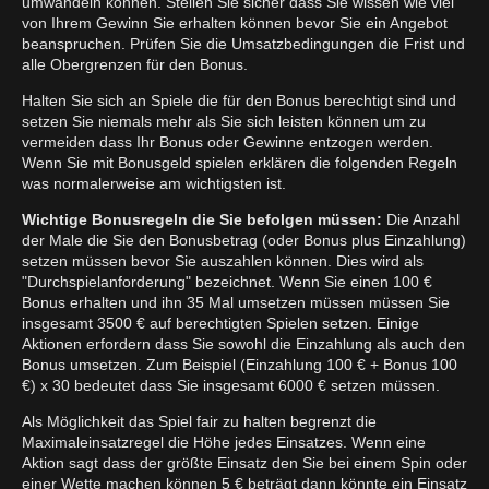
umwandeln können. Stellen Sie sicher dass Sie wissen wie viel
von Ihrem Gewinn Sie erhalten können bevor Sie ein Angebot
beanspruchen. Prüfen Sie die Umsatzbedingungen die Frist und
alle Obergrenzen für den Bonus.
Halten Sie sich an Spiele die für den Bonus berechtigt sind und
setzen Sie niemals mehr als Sie sich leisten können um zu
vermeiden dass Ihr Bonus oder Gewinne entzogen werden.
Wenn Sie mit Bonusgeld spielen erklären die folgenden Regeln
was normalerweise am wichtigsten ist.
Wichtige Bonusregeln die Sie befolgen müssen:
Die Anzahl
der Male die Sie den Bonusbetrag (oder Bonus plus Einzahlung)
setzen müssen bevor Sie auszahlen können. Dies wird als
"Durchspielanforderung" bezeichnet. Wenn Sie einen 100 €
Bonus erhalten und ihn 35 Mal umsetzen müssen müssen Sie
insgesamt 3500 € auf berechtigten Spielen setzen. Einige
Aktionen erfordern dass Sie sowohl die Einzahlung als auch den
Bonus umsetzen. Zum Beispiel (Einzahlung 100 € + Bonus 100
€) x 30 bedeutet dass Sie insgesamt 6000 € setzen müssen.
Als Möglichkeit das Spiel fair zu halten begrenzt die
Maximaleinsatzregel die Höhe jedes Einsatzes. Wenn eine
Aktion sagt dass der größte Einsatz den Sie bei einem Spin oder
einer Wette machen können 5 € beträgt dann könnte ein Einsatz