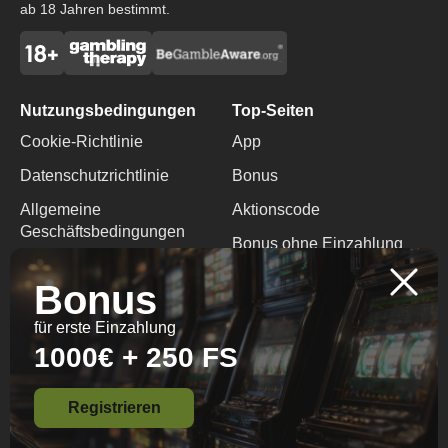
ab 18 Jahren bestimmt.
Nutzungsbedingungen
Top-Seiten
Cookie-Richtlinie
App
Datenschutzrichtlinie
Bonus
Allgemeine
Aktionscode
Geschäftsbedingungen
Bonus ohne Einzahlung
Verantwortungsvolles
Bonus
Spielen
für erste Einzahlung
Kontakte
1000€ + 250 FS
+357 30 132091
info@titanbetcasino.org
Registrieren
© 2026 All Rights
Reserved.