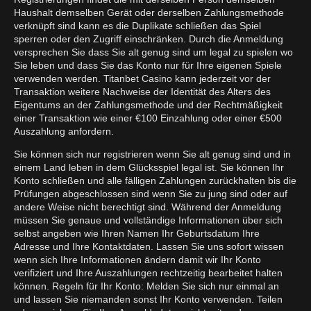
Haushalt demselben Gerät oder derselben Zahlungsmethode
verknüpft sind kann es die Duplikate schließen das Spiel
sperren oder den Zugriff einschränken. Durch die Anmeldung
versprechen Sie dass Sie alt genug sind um legal zu spielen wo
Sie leben und dass Sie das Konto nur für Ihre eigenen Spiele
verwenden werden. Titanbet Casino kann jederzeit vor der
Transaktion weitere Nachweise der Identität des Alters des
Eigentums an der Zahlungsmethode und der Rechtmäßigkeit
einer Transaktion wie einer €100 Einzahlung oder einer €500
Auszahlung anfordern.
Sie können sich nur registrieren wenn Sie alt genug sind und in
einem Land leben in dem Glücksspiel legal ist. Sie können Ihr
Konto schließen und alle fälligen Zahlungen zurückhalten bis die
Prüfungen abgeschlossen sind wenn Sie zu jung sind oder auf
andere Weise nicht berechtigt sind. Während der Anmeldung
müssen Sie genaue und vollständige Informationen über sich
selbst angeben wie Ihren Namen Ihr Geburtsdatum Ihre
Adresse und Ihre Kontaktdaten. Lassen Sie uns sofort wissen
wenn sich Ihre Informationen ändern damit wir Ihr Konto
verifiziert und Ihre Auszahlungen rechtzeitig bearbeitet halten
können. Regeln für Ihr Konto: Melden Sie sich nur einmal an
und lassen Sie niemanden sonst Ihr Konto verwenden. Teilen