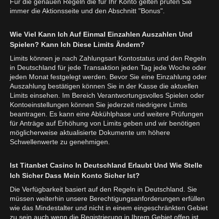
Für die genauen Regeln die für Ihr Konto gelten prüfen Sie
immer die Aktionsseite und den Abschnitt "Bonus".
Wie Viel Kann Ich Auf Einmal Einzahlen Auszahlen Und
Spielen? Kann Ich Diese Limits Ändern?
Limits können je nach Zahlungsart Kontostatus und den Regeln
in Deutschland für jede Transaktion jeden Tag jede Woche oder
jeden Monat festgelegt werden. Bevor Sie eine Einzahlung oder
Auszahlung bestätigen können Sie in der Kasse die aktuellen
Limits einsehen. Im Bereich Verantwortungsvolles Spielen oder
Kontoeinstellungen können Sie jederzeit niedrigere Limits
beantragen. Es kann eine Abkühlphase und weitere Prüfungen
für Anträge auf Erhöhung von Limits geben und wir benötigen
möglicherweise aktualisierte Dokumente um höhere
Schwellenwerte zu genehmigen.
Ist Titanbet Casino In Deutschland Erlaubt Und Wie Stelle
Ich Sicher Dass Mein Konto Sicher Ist?
Die Verfügbarkeit basiert auf den Regeln in Deutschland. Sie
müssen weiterhin unsere Berechtigungsanforderungen erfüllen
wie das Mindestalter und nicht in einem eingeschränkten Gebiet
zu sein auch wenn die Registrierung in Ihrem Gebiet offen ist.