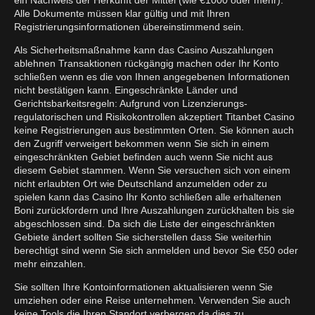
ein Nachweis der Herkunft der Mittel (wie €1000 oder mehr).
Alle Dokumente müssen klar gültig und mit Ihren
Registrierungsinformationen übereinstimmend sein.
Als Sicherheitsmaßnahme kann das Casino Auszahlungen
ablehnen Transaktionen rückgängig machen oder Ihr Konto
schließen wenn es die von Ihnen angegebenen Informationen
nicht bestätigen kann. Eingeschränkte Länder und
Gerichtsbarkeitsregeln: Aufgrund von Lizenzierungs-
regulatorischen und Risikokontrollen akzeptiert Titanbet Casino
keine Registrierungen aus bestimmten Orten. Sie können auch
den Zugriff verweigert bekommen wenn Sie sich in einem
eingeschränkten Gebiet befinden auch wenn Sie nicht aus
diesem Gebiet stammen. Wenn Sie versuchen sich von einem
nicht erlaubten Ort wie Deutschland anzumelden oder zu
spielen kann das Casino Ihr Konto schließen alle erhaltenen
Boni zurückfordern und Ihre Auszahlungen zurückhalten bis sie
abgeschlossen sind. Da sich die Liste der eingeschränkten
Gebiete ändert sollten Sie sicherstellen dass Sie weiterhin
berechtigt sind wenn Sie sich anmelden und bevor Sie €50 oder
mehr einzahlen.
Sie sollten Ihre Kontoinformationen aktualisieren wenn Sie
umziehen oder eine Reise unternehmen. Verwenden Sie auch
keine Tools die Ihren Standort verbergen da dies zu