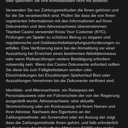
oder speichern Sie Ihre Anmeldedaten nicht mit anderen.
Verwenden Sie nur Zahlungsmethoden die Ihnen gehören und
für die Sie verantwortlich sind. Prüfen Sie dass die von Ihnen
registrierten Informationen mit den Informationen auf Ihren
Dokumenten und dem Adressnachweis übereinstimmen.
Titanbet Casino verwendet Know Your Customer (KYC)-
Prüfungen um Spieler zu schützen Betrug zu stoppen und
regulatorische und Geldwäschebekämpfungsanforderungen zu
erfüllen. Eine Verifizierung kann bei der Anmeldung vor einer
Auszahlung bei Erreichen eines bestimmten Aktivitätsniveaus
oder wenn Risikoprüfungen weitere Bestätigung erfordern
notwendig sein. Wenn das Casino Dokumente anfordert sollten
Sie diese bis zum Fälligkeitsdatum senden oder
Einschränkungen bei Einzahlungen Spielverlauf Boni oder
Auszahlungen hinnehmen bis die Dokumente verifiziert sind.
Identitäts- und Altersnachweis: ein Reisepass ein
Personalausweis oder ein Führerschein der von der Regierung
ausgestellt wurde; Adressnachweis: eine aktuelle
Stromrechnung oder ein Kontoauszug mit Ihrem Namen und
Ihrer Adresse; Nachweis des Eigentums an der
Zahlungsmethode: ein Screenshot oder ein Auszug der zeigt
dass die Zahlungsmethode Ihnen gehört; und falls erforderlich