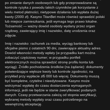
po zmianie danych osobowych lub gdy przeprowadzane są
kontrole ryzyka z powodu takich czynników jak korzystanie z
wielu metod płatności, nietypowe działania lub wypłata dużej
kwoty (2000 zł). Kasyno TitanBet może również sprawdzić polski
lub miejsce zamieszkania, jeśli wymaga tego prawo lokalne.
Tożsamość — ważny dowód osobisty wydany przez organ
rządowy, zawierający imię i nazwisko, datę urodzenia oraz
zdjęcie.
Imię i nazwisko: rachunek za media, wyciąg bankowy lub
oficjalne pismo z ostatnich 90 dni, zawierające aktualny adres.
Dowód własności metody wpłaty (w przypadku kart można
zobaczyć częściowy numer; w przypadku portfeli
elektronicznych można sprawdzić stronę profilu konta lub
wyciąg). Źródło pochodzenia środków (na żądanie): dokumenty
potwierdzające większe kwoty lub kontrole zgodności, na
przykład przy wypłacie zł5 000 lub więcej. Dokumenty muszą
być kompletne, czytelne i nieedytowane. Kasyno może
wstrzymać wypłatę do czasu dostarczenia wymaganych
informacji, jeśli nie będzie w stanie zweryfikować podanych
danych. Czasy przetwarzania zależą od stopnia weryfikacji,
wybranej metody wypłaty oraz czasu potrzebnego na
wewnętrzną akceptację.