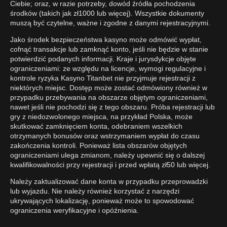
Ciebie; oraz, w razie potrzeby, dowód źródła pochodzenia
środków (takich jak zł1000 lub więcej). Wszystkie dokumenty
muszą być czytelne, ważne i zgodne z danymi rejestracyjnymi.
Jako środek bezpieczeństwa kasyno może odmówić wypłat,
cofnąć transakcje lub zamknąć konto, jeśli nie będzie w stanie
potwierdzić podanych informacji. Kraje i jurysdykcje objęte
ograniczeniami: ze względu na licencje, wymogi regulacyjne i
kontrole ryzyka Kasyno Titanbet nie przyjmuje rejestracji z
niektórych miejsc. Dostęp może zostać odmówiony również w
przypadku przebywania na obszarze objętym ograniczeniami,
nawet jeśli nie pochodzi się z tego obszaru. Próba rejestracji lub
gry z niedozwolonego miejsca, na przykład Polska, może
skutkować zamknięciem konta, odebraniem wszelkich
otrzymanych bonusów oraz wstrzymaniem wypłat do czasu
zakończenia kontroli. Ponieważ lista obszarów objętych
ograniczeniami ulega zmianom, należy upewnić się o dalszej
kwalifikowalności przy rejestracji i przed wpłatą zł50 lub więcej.
Należy zaktualizować dane konta w przypadku przeprowadzki
lub wyjazdu. Nie należy również korzystać z narzędzi
ukrywających lokalizację, ponieważ może to spowodować
ograniczenia weryfikacyjne i opóźnienia.