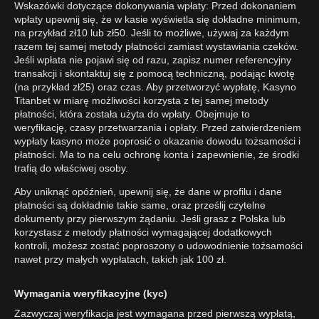
Wskazówki dotyczące dokonywania wpłaty: Przed dokonaniem
wpłaty upewnij się, że w kasie wyświetla się dokładne minimum,
na przykład zł10 lub zł50. Jeśli to możliwe, używaj za każdym
razem tej samej metody płatności zamiast wystawiania czeków.
Jeśli wpłata nie pojawi się od razu, zapisz numer referencyjny
transakcji i skontaktuj się z pomocą techniczną, podając kwotę
(na przykład zł25) oraz czas. Aby przetworzyć wypłatę, Kasyno
Titanbet w miarę możliwości korzysta z tej samej metody
płatności, która została użyta do wpłaty. Obejmuje to
weryfikację, czasy przetwarzania i opłaty. Przed zatwierdzeniem
wypłaty kasyno może poprosić o okazanie dowodu tożsamości i
płatności. Ma to na celu ochronę konta i zapewnienie, że środki
trafią do właściwej osoby.
Aby uniknąć opóźnień, upewnij się, że dane w profilu i dane
płatności są dokładnie takie same, oraz prześlij czytelne
dokumenty przy pierwszym żądaniu. Jeśli grasz z Polska lub
korzystasz z metody płatności wymagającej dodatkowych
kontroli, możesz zostać poproszony o udowodnienie tożsamości
nawet przy małych wypłatach, takich jak 100 zł.
Wymagania weryfikacyjne (kyc)
Zazwyczaj weryfikacja jest wymagana przed pierwszą wypłatą,