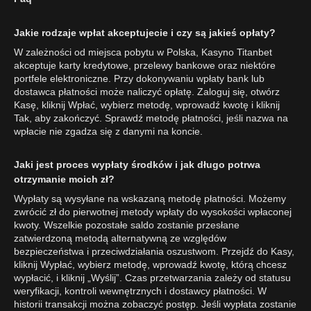
Jakie rodzaje wpłat akceptujecie i czy są jakieś opłaty?
W zależności od miejsca pobytu w Polska, Kasyno Titanbet
akceptuje karty kredytowe, przelewy bankowe oraz niektóre
portfele elektroniczne. Przy dokonywaniu wpłaty bank lub
dostawca płatności może naliczyć opłatę. Zaloguj się, otwórz
Kasę, kliknij Wpłać, wybierz metodę, wprowadź kwotę i kliknij
Tak, aby zakończyć. Sprawdź metodę płatności, jeśli nazwa na
wpłacie nie zgadza się z danymi na koncie.
Jaki jest proces wypłaty środków i jak długo potrwa
otrzymanie moich zł?
Wypłaty są wysyłane na wskazaną metodę płatności. Możemy
zwrócić zł do pierwotnej metody wpłaty do wysokości wpłaconej
kwoty. Wszelkie pozostałe saldo zostanie przesłane
zatwierdzoną metodą alternatywną ze względów
bezpieczeństwa i przeciwdziałania oszustwom. Przejdź do Kasy,
kliknij Wypłać, wybierz metodę, wprowadź kwotę, którą chcesz
wypłacić, i kliknij „Wyślij”. Czas przetwarzania zależy od statusu
weryfikacji, kontroli wewnętrznych i dostawcy płatności. W
historii transakcji można zobaczyć postęp. Jeśli wypłata zostanie