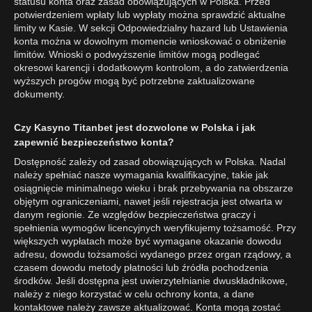
statusu konta oraz zasad obowiązujących w Polska. Przed
potwierdzeniem wpłaty lub wypłaty można sprawdzić aktualne
limity w Kasie. W sekcji Odpowiedzialny hazard lub Ustawienia
konta można w dowolnym momencie wnioskować o obniżenie
limitów. Wnioski o podwyższenie limitów mogą podlegać
okresowi karencji i dodatkowym kontrolom, a do zatwierdzenia
wyższych progów mogą być potrzebne zaktualizowane
dokumenty.
Czy Kasyno Titanbet jest dozwolone w Polska i jak
zapewnić bezpieczeństwo konta?
Dostępność zależy od zasad obowiązujących w Polska. Nadal
należy spełniać nasze wymagania kwalifikacyjne, takie jak
osiągnięcie minimalnego wieku i brak przebywania na obszarze
objętym ograniczeniami, nawet jeśli rejestracja jest otwarta w
danym regionie. Ze względów bezpieczeństwa graczy i
spełnienia wymogów licencyjnych weryfikujemy tożsamość. Przy
większych wypłatach może być wymagane okazanie dowodu
adresu, dowodu tożsamości wydanego przez organ rządowy, a
czasem dowodu metody płatności lub źródła pochodzenia
środków. Jeśli dostępna jest uwierzytelnianie dwuskładnikowe,
należy z niego korzystać w celu ochrony konta, a dane
kontaktowe należy zawsze aktualizować. Konta mogą zostać