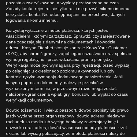
pozostało zweryfikowane, a wypłaty przetwarzane na czas.
Zasady konta: rejestruj się tylko raz i nie pozwól nikomu innemu
korzystać z konta. Nie udostępniaj ani nie przechowuj danych
logowania nikomu innemu.
Korzystaj wyłącznie z metod płatności, których jesteś
właścicielem i którymi zarządzasz. Sprawdź, czy zarejestrowane
dane zgadzają się z danymi na dokumentach i dowodzie
adresu. Kasyno Titanbet stosuje kontrole Know Your Customer
(KYC), aby chronić graczy, zapobiegać oszustwom oraz spełniać
wymogi regulacyjne i przeciwdziałania praniu pieniędzy.
Weryfikacja może być wymagana przy rejestracji, przed wypłatą,
po osiągnięciu określonego poziomu aktywności lub gdy
kontrole ryzyka wymagają dodatkowego potwierdzenia. Jeśli
kasyno poprosi o dokumenty, należy je przesłać w
wyznaczonym terminie, w przeciwnym razie mogą zostać
nałożone ograniczenia wpłat, gry, bonusów lub wypłat do czasu
weryfikacji dokumentów.
Dowód tożsamości i wieku: paszport, dowód osobisty lub prawo
jazdy wydane przez organ rządowy; dowód adresu: niedawny
rachunek za media lub wyciąg bankowy zawierający imię i
nazwisko oraz adres; dowód własności metody płatności: zrzut
ekranu lub wyciąg pokazujący, że metoda płatności należy do