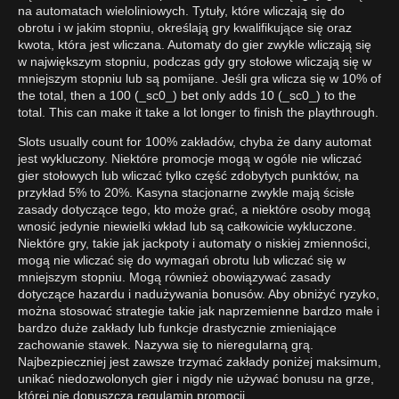
na automatach wieloliniowych. Tytuły, które wliczają się do
obrotu i w jakim stopniu, określają gry kwalifikujące się oraz
kwota, która jest wliczana. Automaty do gier zwykle wliczają się
w największym stopniu, podczas gdy gry stołowe wliczają się w
mniejszym stopniu lub są pomijane. Jeśli gra wlicza się w 10% of
the total, then a 100 (_sc0_) bet only adds 10 (_sc0_) to the
total. This can make it take a lot longer to finish the playthrough.
Slots usually count for 100% zakładów, chyba że dany automat
jest wykluczony. Niektóre promocje mogą w ogóle nie wliczać
gier stołowych lub wliczać tylko część zdobytych punktów, na
przykład 5% to 20%. Kasyna stacjonarne zwykle mają ścisłe
zasady dotyczące tego, kto może grać, a niektóre osoby mogą
wnosić jedynie niewielki wkład lub są całkowicie wykluczone.
Niektóre gry, takie jak jackpoty i automaty o niskiej zmienności,
mogą nie wliczać się do wymagań obrotu lub wliczać się w
mniejszym stopniu. Mogą również obowiązywać zasady
dotyczące hazardu i nadużywania bonusów. Aby obniżyć ryzyko,
można stosować strategie takie jak naprzemienne bardzo małe i
bardzo duże zakłady lub funkcje drastycznie zmieniające
zachowanie stawek. Nazywa się to nieregularną grą.
Najbezpieczniej jest zawsze trzymać zakłady poniżej maksimum,
unikać niedozwolonych gier i nigdy nie używać bonusu na grze,
której nie dopuszcza regulamin promocji.