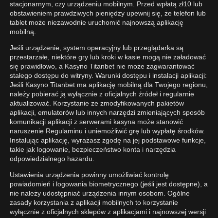
stacjonarnym, czy urządzeniu mobilnym. Przed wpłatą zł10 lub
obstawieniem prawdziwych pieniędzy upewnij się, że telefon lub
tablet może niezawodnie uruchomić najnowszą aplikację
mobilną.
Jeśli urządzenie, system operacyjny lub przeglądarka są
przestarzałe, niektóre gry lub kroki w kasie mogą nie załadować
się prawidłowo, a Kasyno Titanbet nie może zagwarantować
stałego dostępu do witryny. Warunki dostępu i instalacji aplikacji:
Jeśli Kasyno Titanbet ma aplikację mobilną dla Twojego regionu,
należy pobierać ją wyłącznie z oficjalnych źródeł i regularnie
aktualizować. Korzystanie ze zmodyfikowanych pakietów
aplikacji, emulatorów lub innych narzędzi zmieniających sposób
komunikacji aplikacji z serwerami kasyna może stanowić
naruszenie Regulaminu i uniemożliwić grę lub wypłatę środków.
Instalując aplikację, wyrażasz zgodę na jej podstawowe funkcje,
takie jak logowanie, bezpieczeństwo konta i narzędzia
odpowiedzialnego hazardu.
Ustawienia urządzenia powinny umożliwiać kontrolę
powiadomień i logowania biometrycznego (jeśli jest dostępne), a
nie należy udostępniać urządzenia innym osobom. Ogólne
zasady korzystania z aplikacji mobilnych to korzystanie
wyłącznie z oficjalnych sklepów z aplikacjami i najnowszej wersji