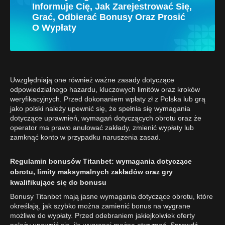
Informuje Cię, Jak Zarejestrować Się,
Grać, Odbierać Bonusy Oraz Prosić
O Wypłaty
Uwzględniają one również ważne zasady dotyczące
odpowiedzialnego hazardu, kluczowych limitów oraz kroków
weryfikacyjnych. Przed dokonaniem wpłaty zł z Polska lub grą
jako polski należy upewnić się, że spełnia się wymagania
dotyczące uprawnień, wymagań dotyczących obrotu oraz że
operator ma prawo anulować zakłady, zmienić wypłaty lub
zamknąć konto w przypadku naruszenia zasad.
Regulamin bonusów Titanbet: wymagania dotyczące
obrotu, limity maksymalnych zakładów oraz gry
kwalifikujące się do bonusu
Bonusy Titanbet mają jasne wymagania dotyczące obrotu, które
określają, jak szybko można zamienić bonus na wygrane
możliwe do wypłaty. Przed odebraniem jakiejkolwiek oferty