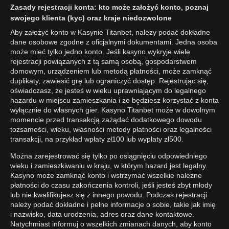
Zasady rejestracji konta: kto może założyć konto, poznaj
swojego klienta (kyc) oraz kraje niedozwolone
Aby założyć konto w Kasynie Titanbet, należy podać dokładne
dane osobowe zgodne z oficjalnymi dokumentami. Jedna osoba
może mieć tylko jedno konto. Jeśli kasyno wykryje wiele
rejestracji powiązanych z tą samą osobą, gospodarstwem
domowym, urządzeniem lub metodą płatności, może zamknąć
duplikaty, zawiesić grę lub ograniczyć dostęp. Rejestrując się,
oświadczasz, że jesteś w wieku uprawniającym do legalnego
hazardu w miejscu zamieszkania i że będziesz korzystać z konta
wyłącznie do własnych gier. Kasyno Titanbet może w dowolnym
momencie przed transakcją zażądać dodatkowego dowodu
tożsamości, wieku, własności metody płatności oraz legalności
transakcji, na przykład wpłaty zł100 lub wypłaty zł500.
Można zarejestrować się tylko po osiągnięciu odpowiedniego
wieku i zamieszkiwaniu w kraju, w którym hazard jest legalny.
Kasyno może zamknąć konto i wstrzymać wszelkie należne
płatności do czasu zakończenia kontroli, jeśli jesteś zbyt młody
lub nie kwalifikujesz się z innego powodu. Podczas rejestracji
należy podać dokładne i pełne informacje o sobie, takie jak imię
i nazwisko, data urodzenia, adres oraz dane kontaktowe.
Natychmiast informuj o wszelkich zmianach danych, aby konto