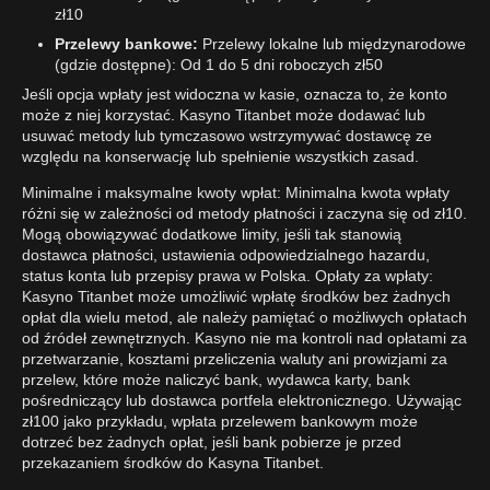
zł10
Przelewy bankowe:
Przelewy lokalne lub międzynarodowe
(gdzie dostępne): Od 1 do 5 dni roboczych zł50
Jeśli opcja wpłaty jest widoczna w kasie, oznacza to, że konto
może z niej korzystać. Kasyno Titanbet może dodawać lub
usuwać metody lub tymczasowo wstrzymywać dostawcę ze
względu na konserwację lub spełnienie wszystkich zasad.
Minimalne i maksymalne kwoty wpłat: Minimalna kwota wpłaty
różni się w zależności od metody płatności i zaczyna się od zł10.
Mogą obowiązywać dodatkowe limity, jeśli tak stanowią
dostawca płatności, ustawienia odpowiedzialnego hazardu,
status konta lub przepisy prawa w Polska. Opłaty za wpłaty:
Kasyno Titanbet może umożliwić wpłatę środków bez żadnych
opłat dla wielu metod, ale należy pamiętać o możliwych opłatach
od źródeł zewnętrznych. Kasyno nie ma kontroli nad opłatami za
przetwarzanie, kosztami przeliczenia waluty ani prowizjami za
przelew, które może naliczyć bank, wydawca karty, bank
pośredniczący lub dostawca portfela elektronicznego. Używając
zł100 jako przykładu, wpłata przelewem bankowym może
dotrzeć bez żadnych opłat, jeśli bank pobierze je przed
przekazaniem środków do Kasyna Titanbet.