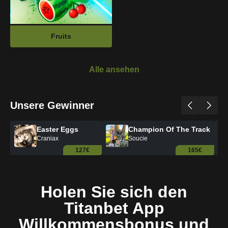
Fruits
Alle ansehen
Unsere Gewinner
Easter Eggs
Champion Of The Track
Craniax
Soucie
127€
165€
Holen Sie sich den
Titanbet App
Willkommensbonus und