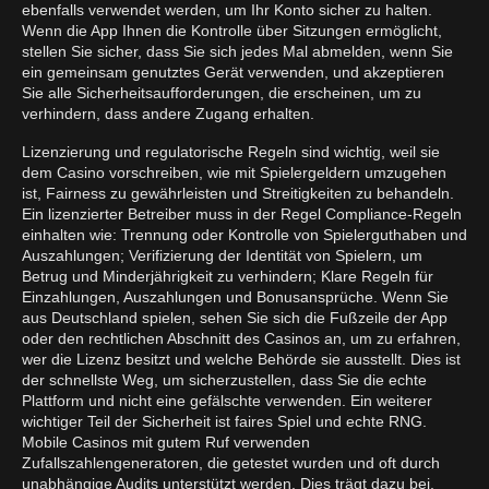
ebenfalls verwendet werden, um Ihr Konto sicher zu halten.
Wenn die App Ihnen die Kontrolle über Sitzungen ermöglicht,
stellen Sie sicher, dass Sie sich jedes Mal abmelden, wenn Sie
ein gemeinsam genutztes Gerät verwenden, und akzeptieren
Sie alle Sicherheitsaufforderungen, die erscheinen, um zu
verhindern, dass andere Zugang erhalten.
Lizenzierung und regulatorische Regeln sind wichtig, weil sie
dem Casino vorschreiben, wie mit Spielergeldern umzugehen
ist, Fairness zu gewährleisten und Streitigkeiten zu behandeln.
Ein lizenzierter Betreiber muss in der Regel Compliance-Regeln
einhalten wie: Trennung oder Kontrolle von Spielerguthaben und
Auszahlungen; Verifizierung der Identität von Spielern, um
Betrug und Minderjährigkeit zu verhindern; Klare Regeln für
Einzahlungen, Auszahlungen und Bonusansprüche. Wenn Sie
aus Deutschland spielen, sehen Sie sich die Fußzeile der App
oder den rechtlichen Abschnitt des Casinos an, um zu erfahren,
wer die Lizenz besitzt und welche Behörde sie ausstellt. Dies ist
der schnellste Weg, um sicherzustellen, dass Sie die echte
Plattform und nicht eine gefälschte verwenden. Ein weiterer
wichtiger Teil der Sicherheit ist faires Spiel und echte RNG.
Mobile Casinos mit gutem Ruf verwenden
Zufallszahlengeneratoren, die getestet wurden und oft durch
unabhängige Audits unterstützt werden. Dies trägt dazu bei,