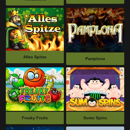
Einzahlungs- und Auszahlungsregeln
Mindest- und Höchstlimits für Einzahlungen,
Auszahlungen und Wetten
Der Zugriff auf Ihr Konto, Zahlungen und der Schutz
Ihrer persönlichen Daten beim Spielen in einem mobilen
Casino werden durch Verschlüsselung, Lizenzierung
und verantwortungsvolles Spielen ermöglicht
Alles Spitze
Pamplona
Titanbet Casino App
Freaky Fruits
Sumo Spins