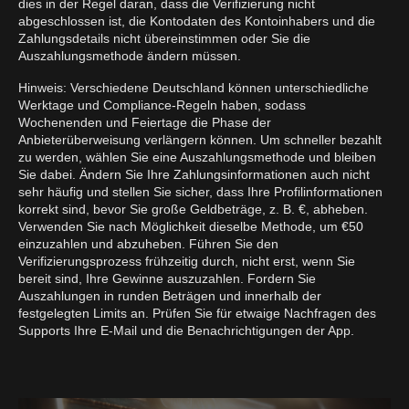
dies in der Regel daran, dass die Verifizierung nicht
abgeschlossen ist, die Kontodaten des Kontoinhabers und die
Zahlungsdetails nicht übereinstimmen oder Sie die
Auszahlungsmethode ändern müssen.
Hinweis: Verschiedene Deutschland können unterschiedliche
Werktage und Compliance-Regeln haben, sodass
Wochenenden und Feiertage die Phase der
Anbieterüberweisung verlängern können. Um schneller bezahlt
zu werden, wählen Sie eine Auszahlungsmethode und bleiben
Sie dabei. Ändern Sie Ihre Zahlungsinformationen auch nicht
sehr häufig und stellen Sie sicher, dass Ihre Profilinformationen
korrekt sind, bevor Sie große Geldbeträge, z. B. €, abheben.
Verwenden Sie nach Möglichkeit dieselbe Methode, um €50
einzuzahlen und abzuheben. Führen Sie den
Verifizierungsprozess frühzeitig durch, nicht erst, wenn Sie
bereit sind, Ihre Gewinne auszuzahlen. Fordern Sie
Auszahlungen in runden Beträgen und innerhalb der
festgelegten Limits an. Prüfen Sie für etwaige Nachfragen des
Supports Ihre E-Mail und die Benachrichtigungen der App.