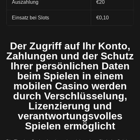
Auszahlung
€20
Einsatz bei Slots
€0,10
Der Zugriff auf Ihr Konto,
Zahlungen und der Schutz
Ihrer persönlichen Daten
beim Spielen in einem
mobilen Casino werden
durch Verschlüsselung,
Lizenzierung und
verantwortungsvolles
Spielen ermöglicht