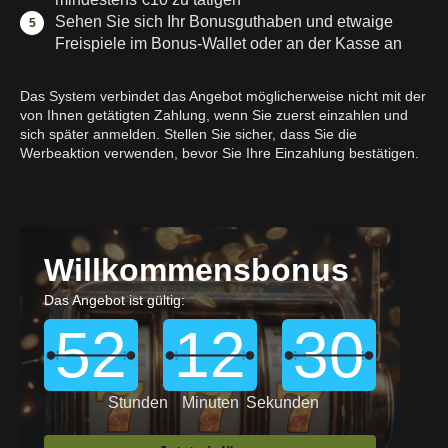
Sehen Sie sich Ihr Bonusguthaben und etwaige
Freispiele im Bonus-Wallet oder an der Kasse an
Das System verbindet das Angebot möglicherweise nicht mit der
von Ihnen getätigten Zahlung, wenn Sie zuerst einzahlen und
sich später anmelden. Stellen Sie sicher, dass Sie die
Werbeaktion verwenden, bevor Sie Ihre Einzahlung bestätigen.
Willkommensbonus
Das Angebot ist gültig:
52
12
28
Stunden
Minuten
Sekunden