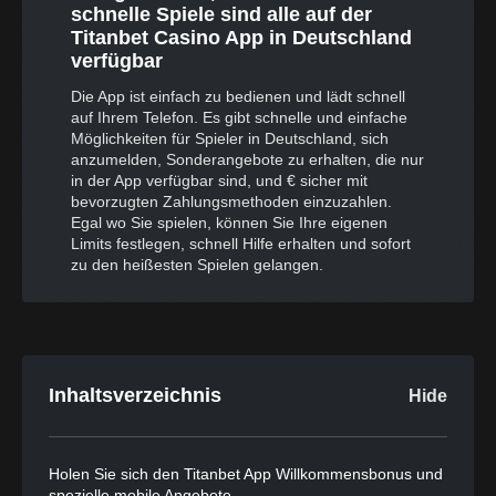
schnelle Spiele sind alle auf der
Titanbet Casino App in Deutschland
verfügbar
Die App ist einfach zu bedienen und lädt schnell
auf Ihrem Telefon. Es gibt schnelle und einfache
Möglichkeiten für Spieler in Deutschland, sich
anzumelden, Sonderangebote zu erhalten, die nur
in der App verfügbar sind, und € sicher mit
bevorzugten Zahlungsmethoden einzuzahlen.
Egal wo Sie spielen, können Sie Ihre eigenen
Limits festlegen, schnell Hilfe erhalten und sofort
zu den heißesten Spielen gelangen.
Inhaltsverzeichnis
Hide
Holen Sie sich den Titanbet App Willkommensbonus und
spezielle mobile Angebote