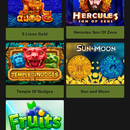
Hercules Son Of Zeus
Tomb Raider
Temple Of Nudges
Sun and Moon