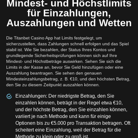
Mindest- und Höchstlimits
für Einzahlungen,
Auszahlungen und Wetten
Die Titanbet Casino App hat Limits festgelegt, um
sicherzustellen, dass Zahlungen schnell erfolgen und das Spiel
stabil ist. Wie Sie bezahlen, der Status Ihres Kontos und
grundlegende Sicherheitsprüfungen können sich auf Ihre
Mindest- und Höchstbeträge auswirken. Sehen Sie sich die
Limits in der Kasse an, bevor Sie Geld hinzufügen oder eine
Auszahlung beantragen. Sie sehen den genauen
Mindesteinzahlungsbetrag, z. B. €10, und den höchsten Betrag,
den Sie zu diesem Zeitpunkt auszahlen können.
Einzahlungen: Der niedrigste Betrag, den Sie
einzahlen können, beträgt in der Regel etwa €10,
und der höchste Betrag, den Sie einzahlen können,
variiert je nach Methode und kann für einige
Optionen bis zu €5.000 pro Transaktion betragen. Oft
scheitert eine Einzahlung, weil der Betrag für die
Methode zu klein oder zu groß ist.