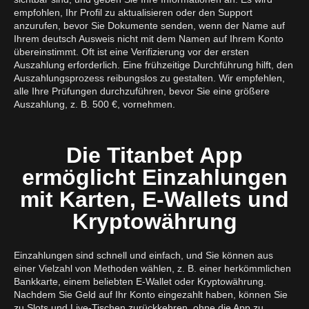
empfohlen, Ihr Profil zu aktualisieren oder den Support
anzurufen, bevor Sie Dokumente senden, wenn der Name auf
Ihrem deutsch Ausweis nicht mit dem Namen auf Ihrem Konto
übereinstimmt. Oft ist eine Verifizierung vor der ersten
Auszahlung erforderlich. Eine frühzeitige Durchführung hilft, den
Auszahlungsprozess reibungslos zu gestalten. Wir empfehlen,
alle Ihre Prüfungen durchzuführen, bevor Sie eine größere
Auszahlung, z. B. 500 €, vornehmen.
Die Titanbet App
ermöglicht Einzahlungen
mit Karten, E-Wallets und
Kryptowährung
Einzahlungen sind schnell und einfach, und Sie können aus
einer Vielzahl von Methoden wählen, z. B. einer herkömmlichen
Bankkarte, einem beliebten E-Wallet oder Kryptowährung.
Nachdem Sie Geld auf Ihr Konto eingezahlt haben, können Sie
zu Slots und Live-Tischen zurückkehren, ohne die App zu