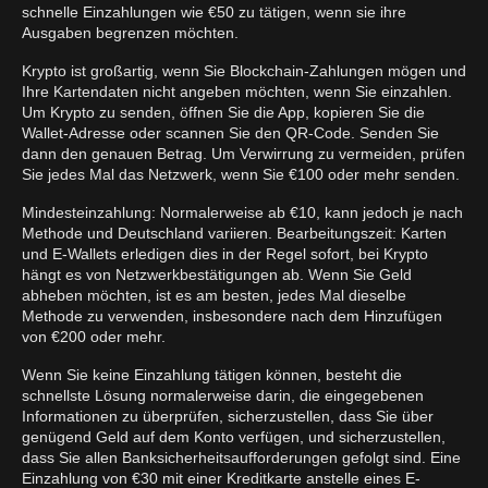
schnelle Einzahlungen wie €50 zu tätigen, wenn sie ihre
Ausgaben begrenzen möchten.
Krypto ist großartig, wenn Sie Blockchain-Zahlungen mögen und
Ihre Kartendaten nicht angeben möchten, wenn Sie einzahlen.
Um Krypto zu senden, öffnen Sie die App, kopieren Sie die
Wallet-Adresse oder scannen Sie den QR-Code. Senden Sie
dann den genauen Betrag. Um Verwirrung zu vermeiden, prüfen
Sie jedes Mal das Netzwerk, wenn Sie €100 oder mehr senden.
Mindesteinzahlung: Normalerweise ab €10, kann jedoch je nach
Methode und Deutschland variieren. Bearbeitungszeit: Karten
und E-Wallets erledigen dies in der Regel sofort, bei Krypto
hängt es von Netzwerkbestätigungen ab. Wenn Sie Geld
abheben möchten, ist es am besten, jedes Mal dieselbe
Methode zu verwenden, insbesondere nach dem Hinzufügen
von €200 oder mehr.
Wenn Sie keine Einzahlung tätigen können, besteht die
schnellste Lösung normalerweise darin, die eingegebenen
Informationen zu überprüfen, sicherzustellen, dass Sie über
genügend Geld auf dem Konto verfügen, und sicherzustellen,
dass Sie allen Banksicherheitsaufforderungen gefolgt sind. Eine
Einzahlung von €30 mit einer Kreditkarte anstelle eines E-