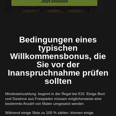
Jetzt einlösen
Bedingungen eines
typischen
Willkommensbonus, die
Sie vor der
Inanspruchnahme prüfen
sollten
Mindesteinzahlung: beginnt in der Regel bei €10. Einige Boni
und Gewinne aus Freispielen müssen möglicherweise eine
bestimmte Anzahl von Malen umgesetzt werden.
Während einige Slots zu 100 % zählen, können einige