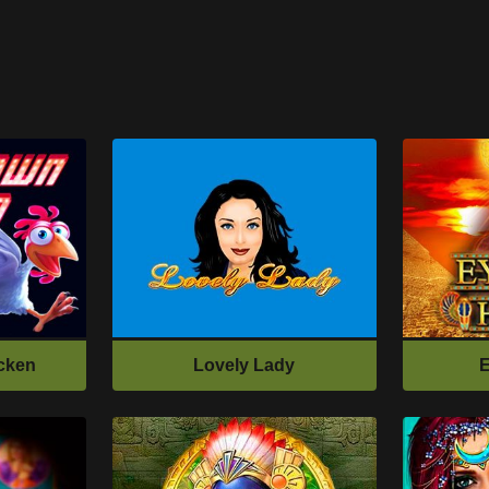
cken
Lovely Lady
E