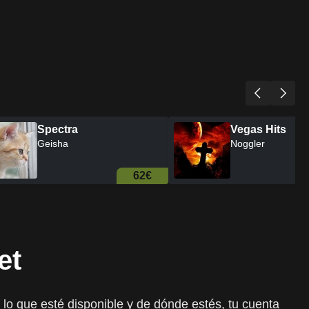
Spectra
Vegas Hits
Geisha
Noggler
62€
et
lo que esté disponible y de dónde estés, tu cuenta