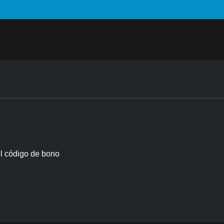
el código de bono