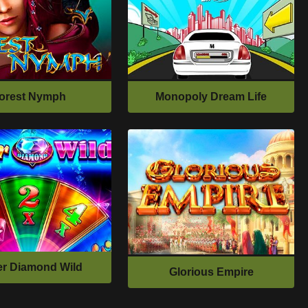
orest Nymph
Monopoly Dream Life
r Diamond Wild
Glorious Empire