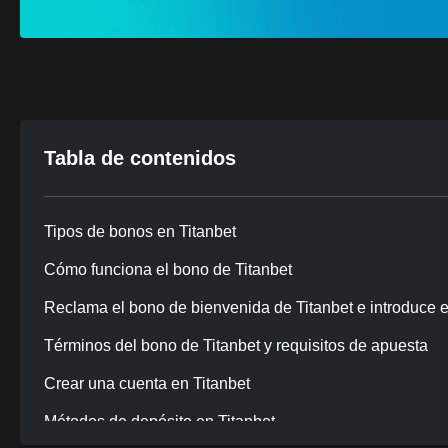
Tabla de contenidos
Tipos de bonos en Titanbet
Cómo funciona el bono de Titanbet
Reclama el bono de bienvenida de Titanbet e introduce 
Términos del bono de Titanbet y requisitos de apuesta
Crear una cuenta en Titanbet
Métodos de depósito en Titanbet